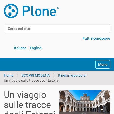
Cerca nel sito
Ricerca avanzata…
Fatti riconoscere
Italiano
English
Alterna l
Home
SCOPRI MODENA
Itinerari e percorsi
Un viaggio sulle tracce degli Estensi
Un viaggio
sulle tracce