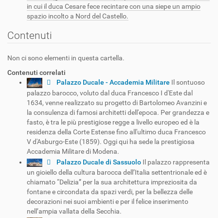
in cui il duca Cesare fece recintare con una siepe un ampio
spazio incolto a Nord del Castello.
Contenuti
Non ci sono elementi in questa cartella.
Contenuti correlati
Palazzo Ducale - Accademia Militare
Il sontuoso
palazzo barocco, voluto dal duca Francesco I d'Este dal
1634, venne realizzato su progetto di Bartolomeo Avanzini e
la consulenza di famosi architetti dell'epoca. Per grandezza e
fasto, è tra le più prestigiose regge a livello europeo ed è la
residenza della Corte Estense fino all'ultimo duca Francesco
V d'Asburgo-Este (1859). Oggi qui ha sede la prestigiosa
Accademia Militare di Modena.
Palazzo Ducale di Sassuolo
Il palazzo rappresenta
un gioiello della cultura barocca dell’Italia settentrionale ed è
chiamato “Delizia” per la sua architettura impreziosita da
fontane e circondata da spazi verdi, per la bellezza delle
decorazioni nei suoi ambienti e per il felice inserimento
nell’ampia vallata della Secchia.