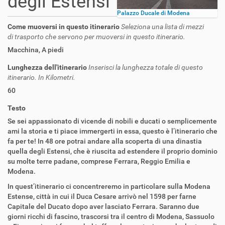
degli Estensi
Palazzo Ducale di Modena
Come muoversi in questo itinerario
Seleziona una lista di mezzi
di trasporto che servono per muoversi in questo itinerario.
Macchina
,
A piedi
Lunghezza dell'itinerario
Inserisci la lunghezza totale di questo
itinerario. In Kilometri.
60
Testo
Se sei appassionato di vicende di nobili e ducati o semplicemente
ami la storia e ti piace immergerti in essa, questo è l’itinerario che
fa per te! In 48 ore potrai andare alla scoperta di una dinastia
quella degli Estensi, che è riuscita ad estendere il proprio dominio
su molte terre padane, comprese Ferrara, Reggio Emilia e
Modena.
In quest’itinerario ci concentreremo in particolare sulla Modena
Estense, città in cui il Duca Cesare arrivò nel 1598 per farne
Capitale del Ducato dopo aver lasciato Ferrara. Saranno due
giorni ricchi di fascino, trascorsi tra il centro di Modena, Sassuolo