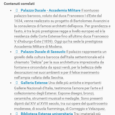
Contenuti correlati
Palazzo Ducale - Accademia Militare
Il sontuoso
palazzo barocco, voluto dal duca Francesco I d'Este dal
1634, venne realizzato su progetto di Bartolomeo Avanzini e
la consulenza di famosi architetti dell'epoca. Per grandezza e
fasto, è tra le più prestigiose regge a livello europeo ed è la
residenza della Corte Estense fino all'ultimo duca Francesco
V d'Asburgo-Este (1859). Oggi qui ha sede la prestigiosa
Accademia Militare di Modena.
Palazzo Ducale di Sassuolo
Il palazzo rappresenta un
gioiello della cultura barocca dell’Italia settentrionale ed è
chiamato “Delizia” per la sua architettura impreziosita da
fontane e circondata da spazi verdi, per la bellezza delle
decorazioni nei suoi ambienti e per il felice inserimento
nell’ampia vallata della Secchia.
Galleria Estense
Una delle più antiche e importanti
Gallerie Nazionali d'Italia, testimonia l'amore per l'arte e il
collezionismo degli Estensi. Espone disegni, bronzi,
ceramiche, strumenti musicali e medaglie. Sono presenti
dipinti dal XIV al XVIII secolo, tra cui opere del quattrocento
modenese, di scuola fiamminga, di Correggio e Velazquez.
Biblioteca Estense universitaria
Tra i materiali più