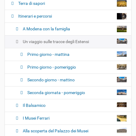
Terra di sapori
a
z
Itinerari e percorsi
i
o
A Modena con la famiglia
n
e
Un viaggio sulle tracce degli Estensi
Primo giorno - mattina
Primo giorno - pomeriggio
Secondo giorno - mattino
Seconda giornata - pomeriggio
Il Balsamico
I Musei Ferrari
Alla scoperta del Palazzo dei Musei