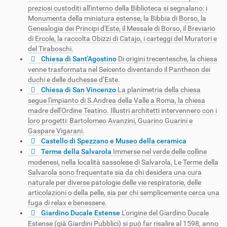
preziosi custoditi all'interno della Biblioteca si segnalano: i
Monumenta della miniatura estense, la Bibbia di Borso, la
Genealogia dei Principi d'Este, il Messale di Borso, il Breviario
di Ercole, la raccolta Obizzi di Catajo, i carteggi del Muratori e
del Tiraboschi.
Chiesa di Sant'Agostino
Di origini trecentesche, la chiesa
venne trasformata nel Seicento diventando il Pantheon dei
duchi e delle duchesse d’Este.
Chiesa di San Vincenzo
La planimetria della chiesa
segue l'impianto di S.Andrea della Valle a Roma, la chiesa
madre dell'Ordine Teatino. Illustri architetti intervennero con i
loro progetti: Bartolomeo Avanzini, Guarino Guarini e
Gaspare Vigarani.
Castello di Spezzano e Museo della ceramica
Terme della Salvarola
Immerse nel verde delle colline
modenesi, nella località sassolese di Salvarola, Le Terme della
Salvarola sono frequentate sia da chi desidera una cura
naturale per diverse patologie delle vie respiratorie, delle
articolazioni o della pelle, sia per chi semplicemente cerca una
fuga di relax e benessere.
Giardino Ducale Estense
L'origine del Giardino Ducale
Estense (già Giardini Pubblici) si può far risalire al 1598, anno