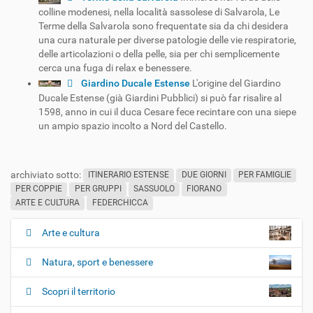
colline modenesi, nella località sassolese di Salvarola, Le
Terme della Salvarola sono frequentate sia da chi desidera
una cura naturale per diverse patologie delle vie respiratorie,
delle articolazioni o della pelle, sia per chi semplicemente
cerca una fuga di relax e benessere.
Giardino Ducale Estense
L'origine del Giardino
Ducale Estense (già Giardini Pubblici) si può far risalire al
1598, anno in cui il duca Cesare fece recintare con una siepe
un ampio spazio incolto a Nord del Castello.
archiviato sotto:
ITINERARIO ESTENSE
DUE GIORNI
PER FAMIGLIE
PER COPPIE
PER GRUPPI
SASSUOLO
FIORANO
ARTE E CULTURA
FEDERCHICCA
Arte e cultura
N
a
Natura, sport e benessere
v
i
Scopri il territorio
g