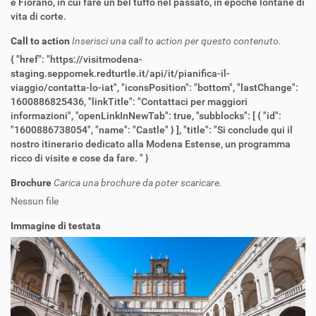
e Fiorano, in cui fare un bel tuffo nel passato, in epoche lontane di
vita di corte.
Call to action
Inserisci una call to action per questo contenuto.
{ "href": "https://visitmodena-
staging.seppomek.redturtle.it/api/it/pianifica-il-
viaggio/contatta-lo-iat", "iconsPosition": "bottom", "lastChange":
1600886825436, "linkTitle": "Contattaci per maggiori
informazioni", "openLinkInNewTab": true, "subblocks": [ { "id":
"1600886738054", "name": "Castle" } ], "title": "Si conclude qui il
nostro itinerario dedicato alla Modena Estense, un programma
ricco di visite e cose da fare. " }
Brochure
Carica una brochure da poter scaricare.
Nessun file
Immagine di testata