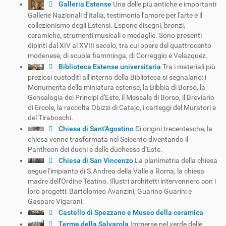
Galleria Estense
Una delle più antiche e importanti
Gallerie Nazionali d'Italia, testimonia l'amore per l'arte e il
collezionismo degli Estensi. Espone disegni, bronzi,
ceramiche, strumenti musicali e medaglie. Sono presenti
dipinti dal XIV al XVIII secolo, tra cui opere del quattrocento
modenese, di scuola fiamminga, di Correggio e Velazquez.
Biblioteca Estense universitaria
Tra i materiali più
preziosi custoditi all'interno della Biblioteca si segnalano: i
Monumenta della miniatura estense, la Bibbia di Borso, la
Genealogia dei Principi d'Este, il Messale di Borso, il Breviario
di Ercole, la raccolta Obizzi di Catajo, i carteggi del Muratori e
del Tiraboschi.
Chiesa di Sant'Agostino
Di origini trecentesche, la
chiesa venne trasformata nel Seicento diventando il
Pantheon dei duchi e delle duchesse d’Este.
Chiesa di San Vincenzo
La planimetria della chiesa
segue l'impianto di S.Andrea della Valle a Roma, la chiesa
madre dell'Ordine Teatino. Illustri architetti intervennero con i
loro progetti: Bartolomeo Avanzini, Guarino Guarini e
Gaspare Vigarani.
Castello di Spezzano e Museo della ceramica
Terme della Salvarola
Immerse nel verde delle