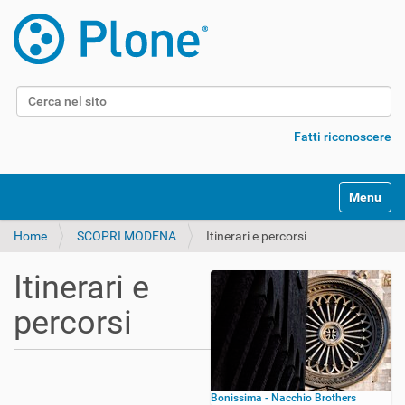
Cerca nel sito
Ricerca avanzata…
Fatti riconoscere
Alterna l
Home
SCOPRI MODENA
Itinerari e percorsi
Itinerari e
percorsi
Bonissima - Nacchio Brothers