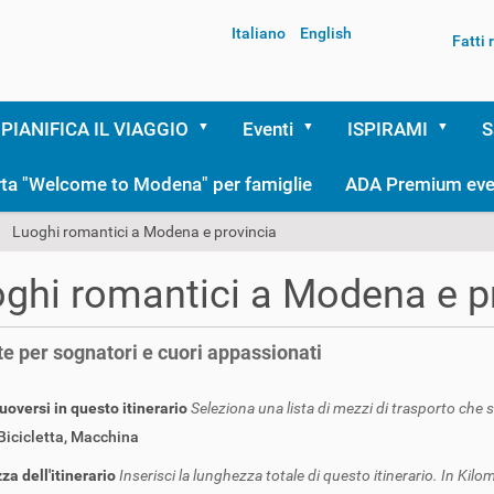
Italiano
English
Fatti
PIANIFICA IL VIAGGIO
Eventi
ISPIRAMI
S
rta "Welcome to Modena" per famiglie
ADA Premium eve
Luoghi romantici a Modena e provincia
ghi romantici a Modena e p
e per sognatori e cuori appassionati
versi in questo itinerario
Seleziona una lista di mezzi di trasporto che 
Bicicletta
,
Macchina
a dell'itinerario
Inserisci la lunghezza totale di questo itinerario. In Kilom