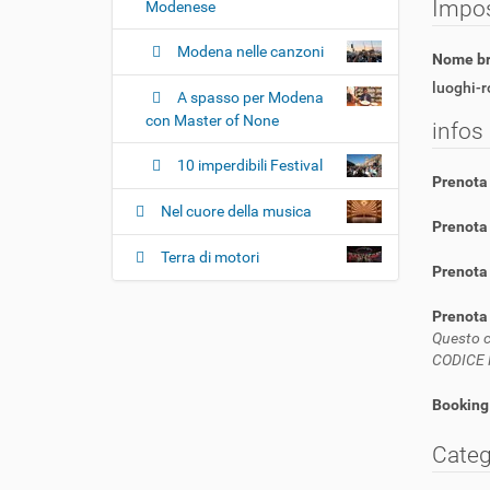
Impos
Modenese
Modena nelle canzoni
Nome b
luoghi-
A spasso per Modena
con Master of None
infos
10 imperdibili Festival
Prenota 
Nel cuore della musica
Prenota 
Terra di motori
Prenota 
Prenota
Questo c
CODICE 
Booking
Categ