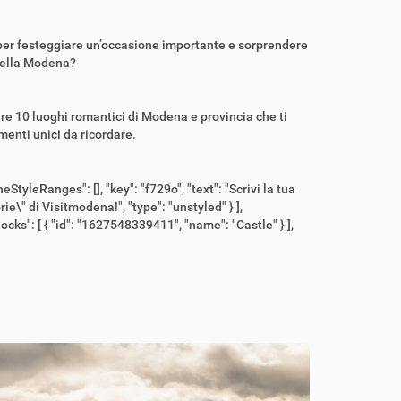
per festeggiare un’occasione importante e sorprendere
 bella Modena?
are 10 luoghi romantici di Modena e provincia che ti
menti unici da ricordare.
lineStyleRanges": [], "key": "f729o", "text": "Scrivi la tua
e\" di Visitmodena!", "type": "unstyled" } ],
ocks": [ { "id": "1627548339411", "name": "Castle" } ],