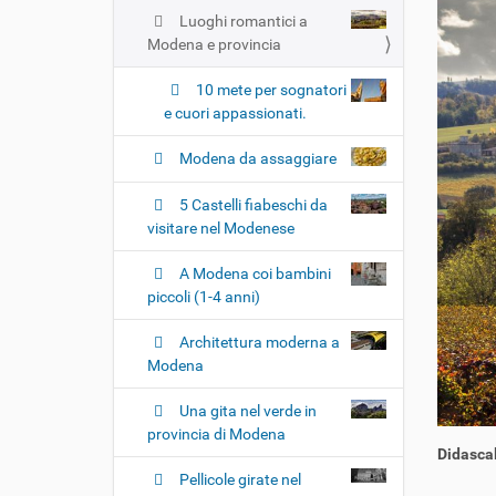
Luoghi romantici a
Modena e provincia
10 mete per sognatori
e cuori appassionati.
Modena da assaggiare
5 Castelli fiabeschi da
visitare nel Modenese
A Modena coi bambini
piccoli (1-4 anni)
Architettura moderna a
Modena
Una gita nel verde in
provincia di Modena
Didascal
Pellicole girate nel