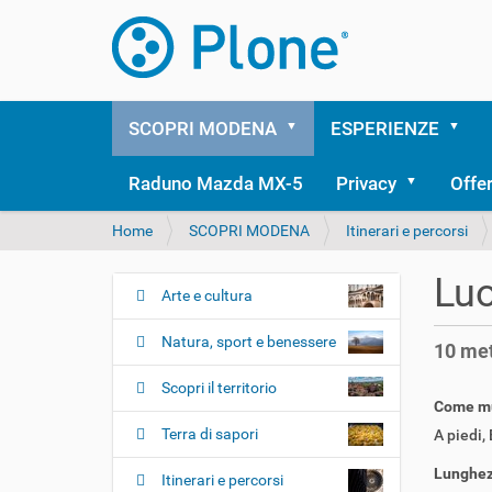
SCOPRI MODENA
ESPERIENZE
Raduno Mazda MX-5
Privacy
Offe
T
Home
SCOPRI MODENA
Itinerari e percorsi
u
s
Luo
e
Arte e cultura
N
i
a
q
Natura, sport e benessere
10 met
v
u
i
i
Scopri il territorio
:
Come muo
g
Terra di sapori
a
A piedi
,
z
Lunghezz
Itinerari e percorsi