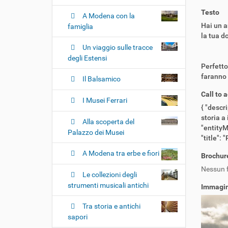
i
o
Testo
A Modena con la
n
Hai un a
famiglia
la tua d
e
Un viaggio sulle tracce
degli Estensi
Perfetto
faranno 
Il Balsamico
Call to 
I Musei Ferrari
{ "descri
storia a
Alla scoperta del
"entityM
Palazzo dei Musei
"title":
A Modena tra erbe e fiori
Brochur
Nessun f
Le collezioni degli
strumenti musicali antichi
Immagin
Tra storia e antichi
sapori