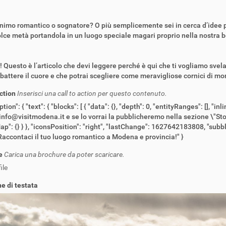
nimo romantico o sognatore? O più semplicemente sei in cerca d’idee 
olce metà portandola in un luogo speciale magari proprio nella nostra
! Questo è l’articolo che devi leggere perché è qui che ti vogliamo svel
battere il cuore e che potrai scegliere come meravigliose cornici di mo
action
Inserisci una call to action per questo contenuto.
ption": { "text": { "blocks": [ { "data": {}, "depth": 0, "entityRanges": [], "in
 info@visitmodena.it e se lo vorrai la pubblicheremo nella sezione \"Stori
ap": {} } }, "iconsPosition": "right", "lastChange": 1627642183808, "subbl
 "Raccontaci il tuo luogo romantico a Modena e provincia!" }
e
Carica una brochure da poter scaricare.
ile
e di testata