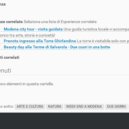
nza
nze correlate
Seleziona una lista di Esperienze correlate.
Modena city tour - visita guidata
Una guida turistica locale vi accomp
orico tra arte, storia e curiosità!
Prenota ingresso alla Torre Ghirlandina
La torre è visitabile solo con 
Beauty day alle Terme di Salvarola - Due cuori in una botte
i correlati
nuti
ono elementi in questa cartella.
o sotto:
ARTE E CULTURA
NATURA
WEEK END A MODENA
DUE GIORNI