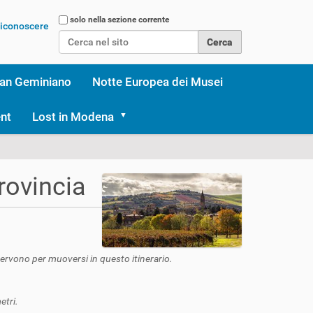
Cerca nel sito
solo nella sezione corrente
 riconoscere
Ricerca avanzata…
an Geminiano
Notte Europea dei Musei
nt
Lost in Modena
rovincia
servono per muoversi in questo itinerario.
etri.