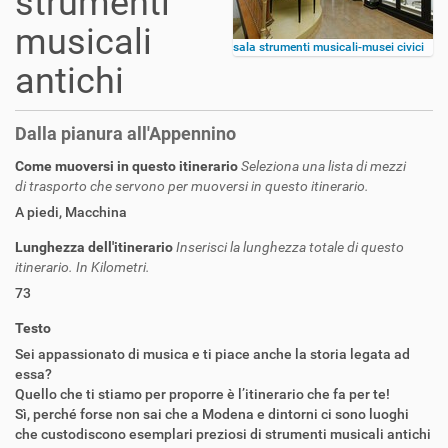
strumenti
musicali
sala strumenti musicali-musei civici
antichi
Dalla pianura all'Appennino
Come muoversi in questo itinerario
Seleziona una lista di mezzi
di trasporto che servono per muoversi in questo itinerario.
A piedi
,
Macchina
Lunghezza dell'itinerario
Inserisci la lunghezza totale di questo
itinerario. In Kilometri.
73
Testo
Sei appassionato di musica e ti piace anche la storia legata ad
essa?
Quello che ti stiamo per proporre è l’itinerario che fa per te!
Sì, perché forse non sai che a Modena e dintorni ci sono luoghi
che custodiscono esemplari preziosi di strumenti musicali antichi