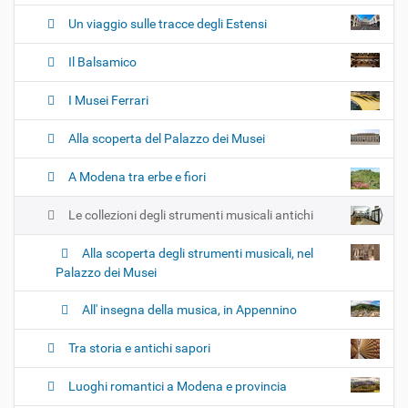
n
e
Un viaggio sulle tracce degli Estensi
Il Balsamico
I Musei Ferrari
Alla scoperta del Palazzo dei Musei
A Modena tra erbe e fiori
Le collezioni degli strumenti musicali antichi
Alla scoperta degli strumenti musicali, nel
Palazzo dei Musei
All' insegna della musica, in Appennino
Tra storia e antichi sapori
Luoghi romantici a Modena e provincia