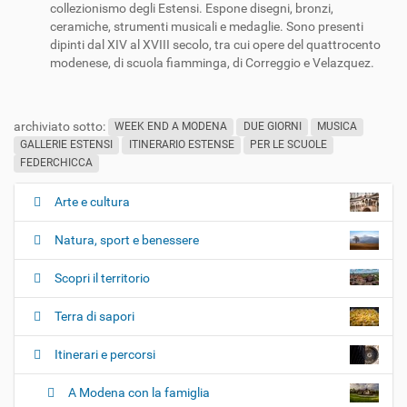
collezionismo degli Estensi. Espone disegni, bronzi,
ceramiche, strumenti musicali e medaglie. Sono presenti
dipinti dal XIV al XVIII secolo, tra cui opere del quattrocento
modenese, di scuola fiamminga, di Correggio e Velazquez.
archiviato sotto:
WEEK END A MODENA
DUE GIORNI
MUSICA
GALLERIE ESTENSI
ITINERARIO ESTENSE
PER LE SCUOLE
FEDERCHICCA
Arte e cultura
N
a
Natura, sport e benessere
v
i
Scopri il territorio
g
Terra di sapori
a
z
Itinerari e percorsi
i
o
A Modena con la famiglia