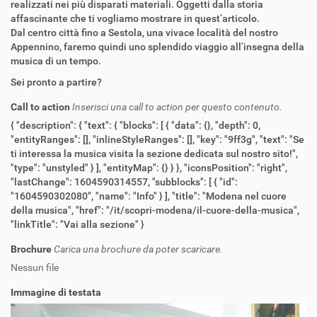
realizzati nei più disparati materiali. Oggetti dalla storia
affascinante che ti vogliamo mostrare in quest’articolo.
Dal centro città fino a Sestola, una vivace località del nostro
Appennino, faremo quindi uno splendido viaggio all’insegna della
musica di un tempo.
Sei pronto a partire?
Call to action
Inserisci una call to action per questo contenuto.
{ "description": { "text": { "blocks": [ { "data": {}, "depth": 0,
"entityRanges": [], "inlineStyleRanges": [], "key": "9ff3g", "text": "Se
ti interessa la musica visita la sezione dedicata sul nostro sito!",
"type": "unstyled" } ], "entityMap": {} } }, "iconsPosition": "right",
"lastChange": 1604590314557, "subblocks": [ { "id":
"1604590302080", "name": "Info" } ], "title": "Modena nel cuore
della musica", "href": "/it/scopri-modena/il-cuore-della-musica",
"linkTitle": "Vai alla sezione" }
Brochure
Carica una brochure da poter scaricare.
Nessun file
Immagine di testata