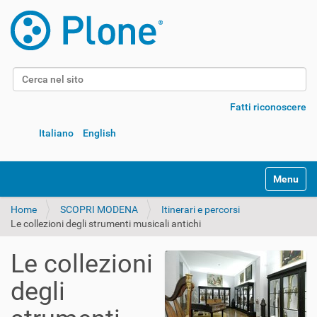
Cerca nel sito
Ricerca avanzata…
Fatti riconoscere
Italiano
English
Alterna l
Home
SCOPRI MODENA
Itinerari e percorsi
Le collezioni degli strumenti musicali antichi
Le collezioni
degli