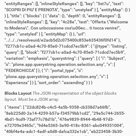
Blocks Layout
The JSON representation of the object blocks
layout. Must be a JSON array.
{ "items": [ "22dc824b-c4c5-4a5b-9358-cb338d7a66fb",
"8eb225d0-2a14-4259-b57a-f34579bb1cd2", "29e5c744-2655-
4bd1-9cd9-73af77c78d1b", "476e9839-8944-4b48-97d3-
e72709e3465c", "9d4e5365-3e90-418c-8361-abc049351004",
"40bf4e4a-adc1-4adf-a0d8-dafca332e1cb", "eb223458-3b30-