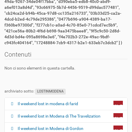
49da-9267-34de04f17bba", "d390eba5-edb8-40c0-abd9-
a6ef013a8d4d", "93c66975-5b7d-4456-9519-d99dac577481",
"cb24ca2d-b94b-45ca-97d8-cc135a216733", "03b33d25-ca2a-
4dcd-b2ed-4c79de295386", "0477b696-a904-4389-ba17-
f360be97300d", "f277cb1c-a0ad-4c70-85e0-71cdcd7ec5b9",
"421ce56a-80b2-4f6d-b698-9aa3475baee8", "9f5c9c50-2d8d-
4d3d-bd4e-095a8698e3e6", "f4e702b3-272e-49ac-9bdf-
c943fc404164", "17248884-7cb9-4317-b2e1-633eb7c3dcb2" ] }
Contenuti
Non ci sono elementi in questa cartella.
archiviato sotto:
LOSTINMODENA
Il weekend lost in modena di farid
N
a
Il weekend lost in Modena di The Travelization
v
i
Il weekend lost in Modena di Gordon