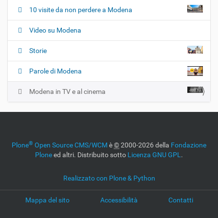
10 visite da non perdere a Modena
Video su Modena
Storie
Parole di Modena
Modena in TV e al cinema
®
Plone
Open Source CMS/WCM
è
©
2000-2026 della
Fondazione
Plone
ed altri. Distribuito sotto
Licenza GNU GPL
.
Realizzato con Plone & Python
Mappa del sito
Accessibilità
Contatti