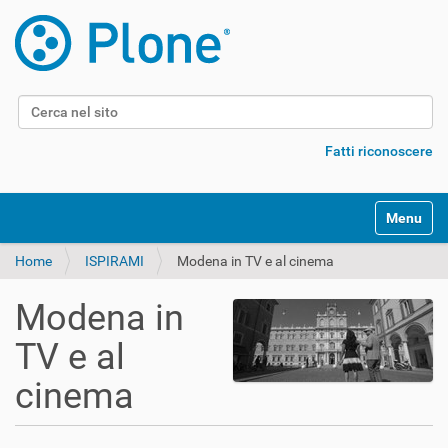
Cerca nel sito
Ricerca avanzata…
Fatti riconoscere
Alterna l
Home
ISPIRAMI
Modena in TV e al cinema
Modena in
TV e al
cinema