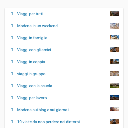
Viaggi per tutti
N
a
Modena in un weekend
v
i
Viaggi in famiglia
g
Viaggi con gli amici
a
z
Viaggi in coppia
i
o
viaggi in gruppo
n
e
Viaggi con la scuola
Viaggi per lavoro
Modena sui blog e sui giornali
10 visite da non perdere nei dintorni