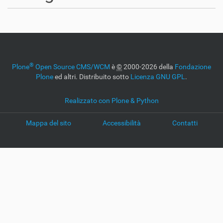
®
Plone
Open Source CMS/WCM
è
©
2000-2026 della
Fondazione
Plone
ed altri. Distribuito sotto
Licenza GNU GPL
.
Realizzato con Plone & Python
Mappa del sito
Accessibilità
Contatti