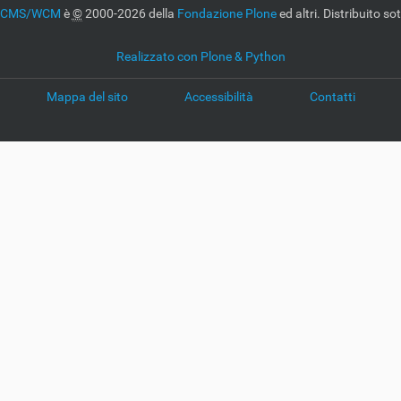
e CMS/WCM
è
©
2000-2026 della
Fondazione Plone
ed altri. Distribuito so
Realizzato con Plone & Python
Mappa del sito
Accessibilità
Contatti