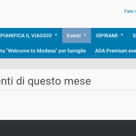
Fatti
PIANIFICA IL VIAGGIO
Eventi
ISPIRAMI
S
rta "Welcome to Modena" per famiglie
ADA Premium eve
nti di questo mese