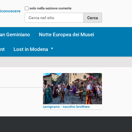
Cerca nel sito
solo nella sezione corrente
 riconoscere
Ricerca avanzata…
an Geminiano
Notte Europea dei Musei
nt
Lost in Modena
savignano - nacchio brothers