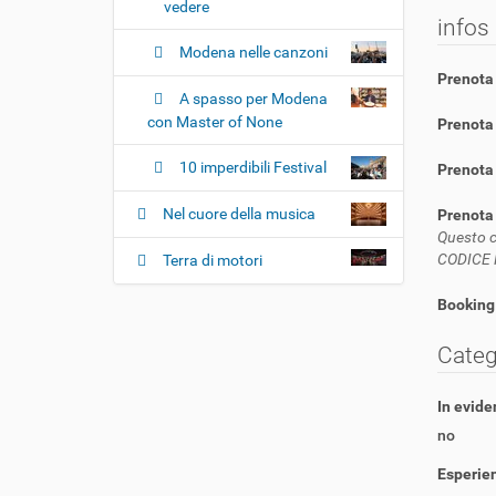
vedere
infos
Modena nelle canzoni
Prenota 
A spasso per Modena
con Master of None
Prenota 
10 imperdibili Festival
Prenota 
Nel cuore della musica
Prenota
Questo c
CODICE 
Terra di motori
Booking
Categ
In evide
no
Esperie