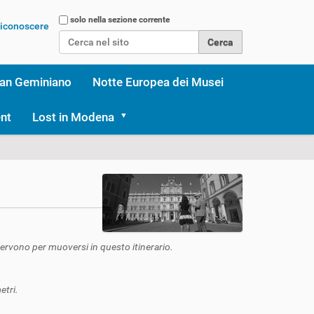
Cerca nel sito
solo nella sezione corrente
 riconoscere
Ricerca avanzata…
an Geminiano
Notte Europea dei Musei
nt
Lost in Modena
servono per muoversi in questo itinerario.
etri.