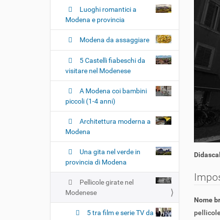
Luoghi romantici a
Modena e provincia
Modena da assaggiare
5 Castelli fiabeschi da
visitare nel Modenese
A Modena coi bambini
piccoli (1-4 anni)
Architettura moderna a
Modena
Una gita nel verde in
Didascal
provincia di Modena
Impos
Pellicole girate nel
Modenese
Nome b
5 tra film e serie TV da
pellico