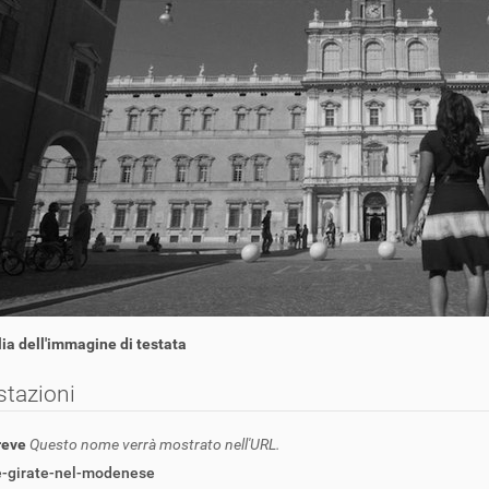
ia dell'immagine di testata
tazioni
reve
Questo nome verrà mostrato nell'URL.
le-girate-nel-modenese