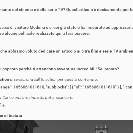
mante del cinema e delle serie TV? Quest’articolo è decisamente per te
eciso di visitare Modena o ci sei già stato e hai imparato ad apprezzarla,
so alcune pellicole realizzate qui ti farà piacere.
ché abbiamo voluto dedicare un articolo ai
5 tra film e serie TV ambie
i popcorn perché ti attendono avventure incredibili! Sei pronto?
action
Inserisci una call to action per questo contenuto.
hange": 1656061011610, "subblocks": [ { "id": "1656061011610" } ], "icon
e
Carica una brochure da poter scaricare.
ile
e di testata