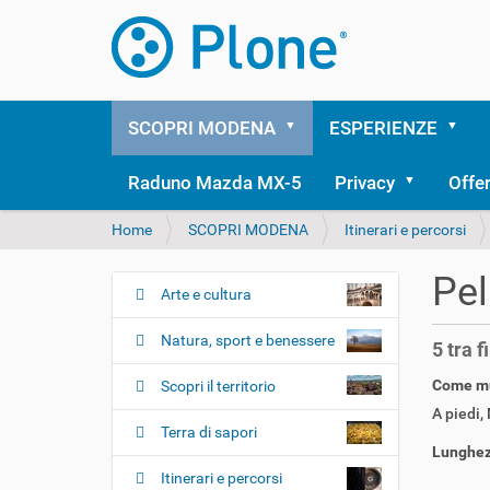
SCOPRI MODENA
ESPERIENZE
Raduno Mazda MX-5
Privacy
Offe
T
Home
SCOPRI MODENA
Itinerari e percorsi
u
s
Pel
e
Arte e cultura
N
i
a
q
Natura, sport e benessere
5 tra 
v
u
i
i
Come muo
Scopri il territorio
:
g
A piedi
,
Terra di sapori
a
Lunghezz
z
Itinerari e percorsi