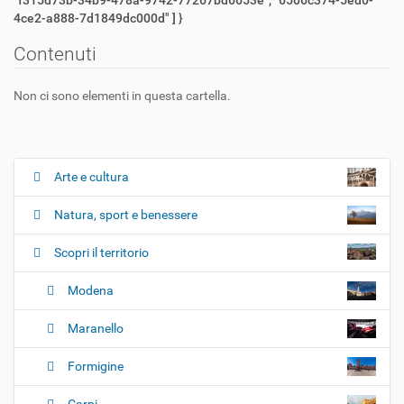
"f315d73b-34b9-478a-9742-77267bd6653e", "6506c374-5ed0-
4ce2-a888-7d1849dc000d" ] }
Contenuti
Non ci sono elementi in questa cartella.
Arte e cultura
N
a
Natura, sport e benessere
v
i
Scopri il territorio
g
Modena
a
z
Maranello
i
o
Formigine
n