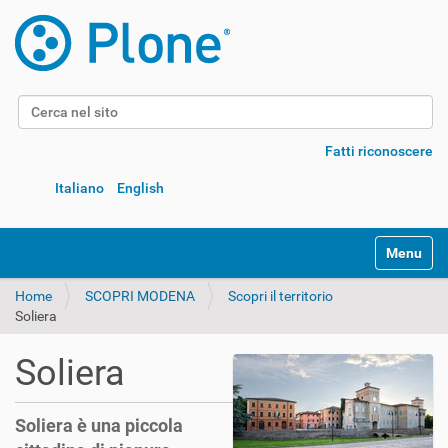
Cerca nel sito
Ricerca avanzata…
Fatti riconoscere
Italiano
English
Alterna l
Home
SCOPRI MODENA
Scopri il territorio
Soliera
Soliera
Soliera è una piccola