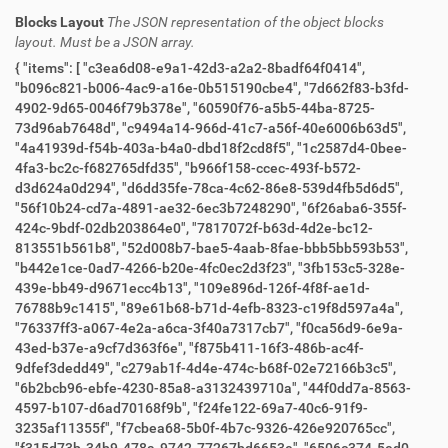
Blocks Layout
The JSON representation of the object blocks
layout. Must be a JSON array.
{ "items": [ "c3ea6d08-e9a1-42d3-a2a2-8badf64f0414",
"b096c821-b006-4ac9-a16e-0b515190cbe4", "7d662f83-b3fd-
4902-9d65-0046f79b378e", "60590f76-a5b5-44ba-8725-
73d96ab7648d", "c9494a14-966d-41c7-a56f-40e6006b63d5",
"4a41939d-f54b-403a-b4a0-dbd18f2cd8f5", "1c2587d4-0bee-
4fa3-bc2c-f682765dfd35", "b966f158-ccec-493f-b572-
d3d624a0d294", "d6dd35fe-78ca-4c62-86e8-539d4fb5d6d5",
"56f10b24-cd7a-4891-ae32-6ec3b7248290", "6f26aba6-355f-
424c-9bdf-02db203864e0", "7817072f-b63d-4d2e-bc12-
813551b561b8", "52d008b7-bae5-4aab-8fae-bbb5bb593b53",
"b442e1ce-0ad7-4266-b20e-4fc0ec2d3f23", "3fb153c5-328e-
439e-bb49-d9671ecc4b13", "109e896d-126f-4f8f-ae1d-
76788b9c1415", "89e61b68-b71d-4efb-8323-c19f8d597a4a",
"76337ff3-a067-4e2a-a6ca-3f40a7317cb7", "f0ca56d9-6e9a-
43ed-b37e-a9cf7d363f6e", "f875b411-16f3-486b-ac4f-
9dfef3dedd49", "c279ab1f-4d4e-474c-b68f-02e72166b3c5",
"6b2bcb96-ebfe-4230-85a8-a3132439710a", "44f0dd7a-8563-
4597-b107-d6ad70168f9b", "f24fe122-69a7-40c6-91f9-
3235af11355f", "f7cbea68-5b0f-4b7c-9326-426e920765cc",