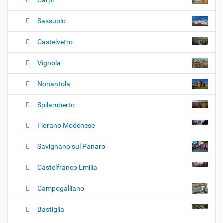
e
Carpi
Sassuolo
Castelvetro
Vignola
Nonantola
Spilamberto
Fiorano Modenese
Savignano sul Panaro
Castelfranco Emilia
Campogalliano
Bastiglia