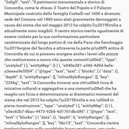
"3s0g9", "text": "Il patrimonio monumentale e storico di
Concordia, come le chiese, il Teatro del Popolo e il Palazzo
Municipale costruito dalla famiglia Corbelli nel 1600 e divenuto
sede del Comune nel 1860 sono stati gravemente danneggiati a
causa del sisma che nel maggio 2012 ha colpito l\u2019Emilia e
attualmente sono inagibili. Il centro storico merita ugualmente di
essere visitato per la sua conformazione particolare
caratterizzata dal lungo portico di via della Pace che fiancheggia
l\u2019argine del Secchia e attraversa la parte pi\u00f9 antica di
Concordia da cui si possono scorgere anche i lavori alle piazze
che restituiranno a nuova vita questa comunit\u00e0.", "type":
"unstyled" } ], "entityMap": {} } }, "e040e281-a366-4d9d-befe-
a3eeea9e5504": { "@type": "text", "text": { "blocks": [ { "data": {},
"depth": 0, "entityRanges": [], "inlineStyleRanges": [], "key":
"2246g", "text": "A Concordia troverai una citt\u00e0 ricca di
iniziative culturali e aggregative e una comunit\u00e0 che ha
reagito con forza e determinazione ai drammatici momenti del
sisma che nel 2012 ha colpito l\u2019Emilia e ora \u00e8 in
piena ricostruzione.", "type": "unstyled" } ], "entityMap": {} } },
"e5ec62b7-6bac-4473-92b6-6d1761dbc0f6": { "@type": "text",
"text": { "blocks": [ { "data": {}, "depth": 0, "entityRanges": [],
"inlineStyleRanges": [], "key": "6kc15", "text": "Concordia rientra
territorialmente nella cosiddetta bassa modenese, una vasta