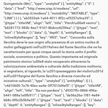
Quingentole (Mn).", "type": "unstyled" } ], "entityMap": { "0": {
"data": { "href": "http://www.uisp.it/modena", "url":
"http://www.uisp.it/modena" }, "mutability": "MUTABLE", "type":
"LINK" } } } }, "ab3533a6-1a64-4011-8f2c-ef5257a9ce39": {
"@type": "titleVM", "align": "left", "title": "Perch\u00e8 venirci" },
"b8281772-583b-4ee7-9167-8bdccc6259ea": { "@type": "text",
"text": { "blocks": [ { "data": {}, "depth": 0, "entityRanges": [],
"inlineStyleRanges": [], "key": "4fil3", "text": "Concordia sulla
Secchia deve le sue origini alla presenza di un antico nucleo di
mulini galleggianti nell\u2019alveo del fiume Secchia che ne ha
caratterizzato per quasi cinque secoli la storia sotto il profilo
sociale, economico e politico. Questo importante ed originale
patrimonio storico \u00e8 stato recuperato attraverso la
valorizzazione ambientale e culturale della tradizione molitoria;
si segnalano, al riguardo, la \u201cpasseggiata dei mulini\u201d
sull\u2019argine del fiume Secchia e diverse ricerche ed
iniziative culturali.", "type": "unstyled" } ], "entityMap": {} } },
"c4d10600-7e76-40ec-aa4e-3ff7013d4ef5": { "@type": "titleVM",
"align": "left", "title": "Da non perdere" }, "d9357ffc-0866-496a-
b441-088a1e0fb911": { "@type": "text" }, "de56a26a-1f81-4e84-
bb8c-0f0c2b5b9e35": { "@type": "text", "text": { "blocks": [ { "data":
{}, "depth": 0, "entityRanges": [], "inlineStyleRanges": [], "key":