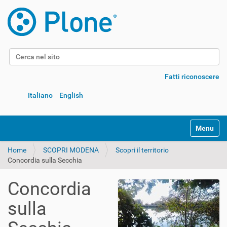
Cerca nel sito
Ricerca avanzata…
Fatti riconoscere
Italiano
English
Alterna l
Home
SCOPRI MODENA
Scopri il territorio
Concordia sulla Secchia
Concordia
sulla