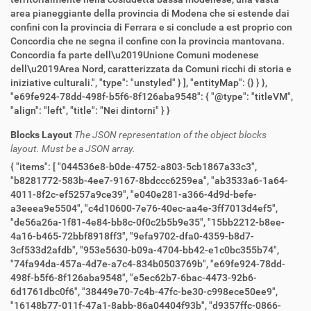
area pianeggiante della provincia di Modena che si estende dai
confini con la provincia di Ferrara e si conclude a est proprio con
Concordia che ne segna il confine con la provincia mantovana.
Concordia fa parte dell\u2019Unione Comuni modenese
dell\u2019Area Nord, caratterizzata da Comuni ricchi di storia e
iniziative culturali.", "type": "unstyled" } ], "entityMap": {} } },
"e69fe924-78dd-498f-b5f6-8f126aba9548": { "@type": "titleVM",
"align": "left", "title": "Nei dintorni" } }
Blocks Layout
The JSON representation of the object blocks
layout. Must be a JSON array.
{ "items": [ "044536e8-b0de-4752-a803-5cb1867a33c3",
"b8281772-583b-4ee7-9167-8bdccc6259ea", "ab3533a6-1a64-
4011-8f2c-ef5257a9ce39", "e040e281-a366-4d9d-befe-
a3eeea9e5504", "c4d10600-7e76-40ec-aa4e-3ff7013d4ef5",
"de56a26a-1f81-4e84-bb8c-0f0c2b5b9e35", "15bb2212-b8ee-
4a16-b465-72bbf8918ff3", "9efa9702-dfa0-4359-b8d7-
3cf533d2afdb", "953e5630-b09a-4704-bb42-e1c0bc355b74",
"74fa94da-457a-4d7e-a7c4-834b0503769b", "e69fe924-78dd-
498f-b5f6-8f126aba9548", "e5ec62b7-6bac-4473-92b6-
6d1761dbc0f6", "38449e70-7c4b-47fc-be30-c998ece50ee9",
"16148b77-011f-47a1-8abb-86a04404f93b", "d9357ffc-0866-