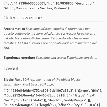
{ "lat": 44.91386630000001, "lng": 10.9858855, "description":
"41033, Concordia sulla Secchia, Modena" }
Categorizzazione
Area tematica
Seleziona un'area tematica di riferimento per
questo contenuto. Il valore selezionato servirà per fare ricerche
nel sito tra contenuti che fanno riferimento alla stessa area
tematica. La lista di valori è pre-popolata dagli amministratori del
sito.
Esperienze correlate
Seleziona una lista di Esperienze correlate.
Layout
Blocks
The JSON representation of the object blocks
information. Must be a JSON object.
{ "044536e8-b0de-4752-a803-5cb1867a33c3": { "@type": "title" },
"15bb2212-b8ee-4a16-b465-72bbf8918ff3": { "@type": "text",
"text": { "blocks": [ { "data": {}, "depth": 0, "entityRanges": [],
"inlineStyleRanges": [ { "length": 24, "offset": 0, "style": "BOLD" } ],