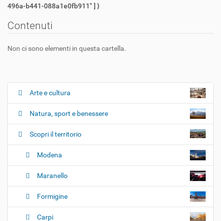
496a-b441-088a1e0fb911" ] }
Contenuti
Non ci sono elementi in questa cartella.
Arte e cultura
N
a
Natura, sport e benessere
v
i
Scopri il territorio
g
Modena
a
z
Maranello
i
o
Formigine
n
e
Carpi