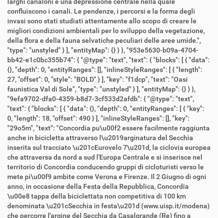
larghi canaloni e una depressione centrale nella quale
confluiscono i canali. Le pendenze, i percorsi e la forma degli
invasi sono stati studiati attentamente allo scopo di creare le
migliori condizioni ambientali per lo sviluppo della vegetazione,
della flora e della fauna selvatiche peculiari delle aree umide.",
"type": "unstyled" } ], "entityMap": {} } }, "953e5630-b09a-4704-
bb42-e1c0bc355b74": { "@type": "text", "text": { "blocks": [ { "data":
{}, "depth": 0, "entityRanges": [], "inlineStyleRanges": [ { "length":
27, "offset": 0, "style": "BOLD" } ], "key": "f1dcp", "text": "Oasi
faunistica Val di Sole", "type": "unstyled" } ], "entityMap": {} } },
"9efa9702-dfa0-4359-b8d7-3cf533d2afdb": { "@type": "text",
"text": { "blocks": [ { "data": {}, "depth": 0, "entityRanges": [ { "key":
0, "length": 18, "offset": 490 } ], "inlineStyleRanges": [], "key":
"29o5m", "text": "Concordia pu\u00f2 essere facilmente raggiunta
anche in bicicletta attraverso l\u2019arginatura del Secchia
inserita sul tracciato \u201cEurovelo 7\u201d, la ciclovia europea
che attraversa da nord a sud l'Europa Centrale e si inserisce nel
territorio di Concordia conducendo gruppi di cicloturisti verso le
mete pi\u00f9 ambite come Verona e Firenze. Il 2 Giugno di ogni
anno, in occasione della Festa della Repubblica, Concordia
\u00e8 tappa della biciclettata non competitiva di 100 km
denominata \u201cSecchia in festa\u201d (www.uisp.it/modena)
che percorre l'argine del Secchia da Casalgrande (Re) fino a