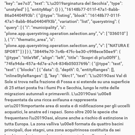
"key": "ae7o3", "text": "L\u2019arginatura del Secchia", "type":
"unstyled" } ], "entityMap": {} } }, "16148b77-011f-47a1-8abb-
86a04404f93b": { "@type": "listing", "block": "16148b77-011f-
47a1-8abb-86a04404f93b", "variation": "list", "querystring": {
"query": [ { "i": "municipality", "o":
"plone.app.querystring.operation.selection.any", "v": [ "036010" ]
}, { "i": "thematic_area", "o":
"plone.app.querystring.operation.selection.any", "v": [ "NATURA E
SPORT" ] } ] } }, "38449e70-7c4b-47fc-be30-c998ece50ee9": {
"@type": "titleVM", "align": "left", "title": "Scopri di pi\u00f9" },
"74fa94da-457a-4d7e-a7c4-834b0503769b": { "@type": "text",
"text": { "blocks": [ { "data": {}, "depth": 0, "entityRanges": [],
"inlineStyleRanges": [], "key": "6krc1", "text": "L\u2019Oasi Val di
Sole si trova nella frazione di Fossa e si estende su una superficie
di 25 ettari posta fra i fiumi Po e Secchia, lungo le rotte delle
migrazioni autunnali e primaverili. L\u2019Oasi \u00e8
frequentata da una ricca avifauna e rappresenta
un\u2019importante area di sosta e di nidificazione per gli uccelli
acquatici, le anatre ed i rapaci. Sono oltre 200 le specie che
frequentano l\u2019Oasi, alcune anche a rischio di estinzione in
tutta Europa. La zona valliva \u00e8 formata da quattro bacini
principali, due stagni, una zona acquitrinosa costituita da sei