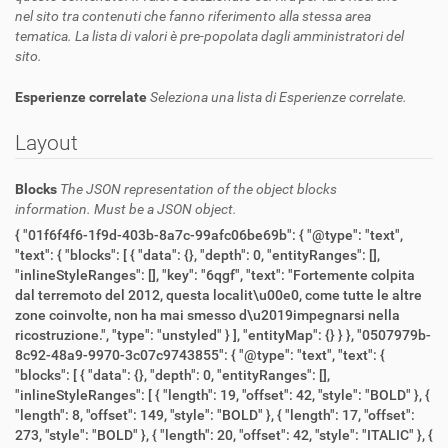
nel sito tra contenuti che fanno riferimento alla stessa area
tematica. La lista di valori è pre-popolata dagli amministratori del
sito.
Esperienze correlate
Seleziona una lista di Esperienze correlate.
Layout
Blocks
The JSON representation of the object blocks
information. Must be a JSON object.
{ "01f6f4f6-1f9d-403b-8a7c-99afc06be69b": { "@type": "text", "text": { "blocks": [ { "data": {}, "depth": 0, "entityRanges": [], "inlineStyleRanges": [], "key": "6qgf", "text": "Fortemente colpita dal terremoto del 2012, questa localit\u00e0, come tutte le altre zone coinvolte, non ha mai smesso d\u2019impegnarsi nella ricostruzione.", "type": "unstyled" } ], "entityMap": {} } }, "0507979b-8c92-48a9-9970-3c07c9743855": { "@type": "text", "text": { "blocks": [ { "data": {}, "depth": 0, "entityRanges": [], "inlineStyleRanges": [ { "length": 19, "offset": 42, "style": "BOLD" }, { "length": 8, "offset": 149, "style": "BOLD" }, { "length": 17, "offset": 273, "style": "BOLD" }, { "length": 20, "offset": 42, "style": "ITALIC" }, { "length": 10, "offset": 86, "style": "ITALIC" }, { "length": 9, "offset": 149, "style": "ITALIC" }, { "length": 17, "offset": 273, "style": "ITALIC" } ], "key": "fvu0d", "text": "Tra i punti d\u2019interesse ti segnaliamo: la Chiesa Parrocchiale, dedicata al protettore San Nicol\u00f2 Vescovo, eretta nel 1629, e il complesso denominato La Corte, un palazzetto padronale, a quadrilatero, risalente ai secoli XVII-XVIII, che presenta sul lato orientale la bella \"Torre Ferraresi\" che ora ospita l\u2019Acetaia Comunale. ", "type": "unstyled" } ], "entityMap": {} } }, "1d6f4ee0-3181-4c2b-bc87-a6eef08f9f1d": { "@type": "text" }, "25e639bb-4d23-44e6-bf60-f295acf82168": { "@type": "text", "text": { "blocks": [ { "data": {}, "depth": 0, "entityRanges": [], "inlineStyleRanges": [], "key": "catck", "text": "La primavera e l'autunno rimangono le stagioni migliori per visitare questi luoghi dato il piacevole clima mite. ", "type": "unstyled" } ], "entityMap": {} } }, "2fdc83db-d381-4e06-9354-d04e59f78146": { "@type": "titleVM", "align": "left", "title": "Nei dintorni" }, "57236e86-9b8f-4cdf-873c-c00507fe5d7c": { "@type": "title" }, "5a7128ab-5281-408b-a06b-9f807c0b222e": { "@type": "text", "text": { "blocks": [ { "data": {}, "depth": 0, "entityRanges": [], "inlineStyleRanges": [], "key": "475g5", "text": "Forse ti starai facendo delle domande sull\u2019origine del nome chiedendoti se \u00e8 legato ad eventi drammatici o qualcosa di funebre. La risposta \u00e8 no, non c\u2019entra nulla. La prima citazione ufficiale conosciuta del toponimo \u201cCampus Sanctus\u201d risale al 1445 e l'ipotesi pi\u00f9 plausibile lega il nome del paese con quello dei Santi, nobile famiglia ferrarese a cui gli Este, sul finire del secolo XIV, affidarono il dominio di vari territori. ", "type": "unstyled" } ], "entityMap": {} } }, "631a5113-63da-4364-be39-1e83c17ed178": { "@type": "text", "text": { "blocks": [ { "data": {}, "depth": 0, "entityRanges": [], "inlineStyleRanges": [ { "length": 16, "offset": 103, "style": "ITALIC" }, { "length": 19, "offset": 204, "style": "ITALIC" }, { "length": 42, "offset": 224, "style": "ITALIC" }, { "length": 19, "offset": 294, "style": "ITALIC" }, { "length": 20, "offset": 339, "style": "ITALIC" }, { "length": 19, "offset": 204, "style": "BOLD" }, { "length": 42, "offset": 224, "style": "BOLD" }, { "length": 19, "offset": 294, "style": "BOLD" }, { "length": 20, "offset": 339, "style": "BOLD" } ], "key": "8rasm", "text": "La tradizione gastronomica di Camposanto non \u00e8 diversa ovviamente da quella delle altre localit\u00e0 della Bassa Modenese. Per quanto riguarda i prodotti tipici, oltre alle eccellenze modenesi pi\u00f9 note, come Aceto Balsamico DOP e IGP, Parmigiano-Reggiano DOP, Lambrusco, in particolare il Sorbara, Zampone e Cotechino, qui si produce anche il Salame di San Felice, dal profumo invitante e appetitoso e dal caratteristico sapore dolce, ottenuto da carni suine selezionate provenienti esclusivamente da allevamenti locali. Il colore rosso rubino intenso e la particolare morbidezza derivano dall\u2019impasto delle carni scelte con vino rosso, rigorosamente Lambrusco. ", "type": "unstyled" }, { "data": {}, "depth": 0, "entityRanges": [], "inlineStyleRanges": [ { "length": 133, "offset": 107, "style": "ITALIC" } ], "key": "98b9b", "text": "La sua zona di produzione e confezionamento \u00e8 limitata esclusivamente alle localit\u00e0 comprese nei comuni di Camposanto, Cavezzo, Concordia sulla Secchia, Finale Emilia, Medolla, Mirandola, San Felice sul Panaro, San Possidonio e San Prospero in provincia di Modena.", "type": "unstyled" }, { "data": {}, "depth": 0, "entityRanges": [], "inlineStyleRanges": [ { "length": 34, "offset": 43, "style": "BOLD" }, { "length": 13, "offset": 103, "style": "BOLD" }, { "length": 17, "offset": 119, "style": "BOLD" }, { "length": 34, "offset": 43, "style": "ITALIC" }, { "length": 13, "offset": 103, "style": "ITALIC" }, { "length": 17, "offset": 119, "style": "ITALIC" } ], "key": "ak3bb", "text": "Tra i piatti della tradizione c\u2019\u00e8, poi, la pasta fresca all\u2019uovo fatta a mano (la sfoglia), il gustoso gnocco fritto e gnocco ingrassato, da accompagnare ai tradizionali salumi. ", "type": "unstyled" } ], "entityMap": {} } }, "86d64e05-2c3c-49a1-8a1d-709f4921af56": { "@type": "titleVM", "align": "left", "title": "Da non perdere" }, "95091e51-6619-4606-90e4-832492b72859": { "@type": "text", "text": { "blocks": [ { "data": {}, "depth": 0, "entityRanges": [], "inlineStyleRanges": [ { "length": 13, "offset": 0, "style": "BOLD" } ], "key": "dc53f", "text": "Una curiosit\u00e0", "type": "unstyled" } ], "entityMap": {} } }, "a7d73a0c-2756-49ee-a68d-88f0b9ff9b6f": { "@type": "text", "text": { "blocks": [ { "data": {}, "depth": 0, "entityRanges": [], "inlineStyleRanges": [ { "length": 17, "offset": 172, "style": "BOLD" }, { "length": 17, "offset": 172, "style": "ITALIC" }, { "length": 6, "offset": 376, "style": "ITALIC" } ], "key": "8io6n", "text": "Se la tua visita in queste zone \u00e8 programmata per Natale, devi sapere che la tradizione della Bassa prevede un dolce tipico per il periodo natalizio e le grandi occasioni: il \"pan da Nadal\". Un impasto, dalla forma rotonda, di farina, uova, miele, marmellata, mandorle, nocciole, pezzi di cedro e ciliegie canditi, uvetta passa e castagne secche lessate, spennellato con la \"saba\" (mosto cotto) per mantenerlo morbido nel tempo. ", "type": "unstyled" } ], "entityMap": {} } }, "aa110053-8f01-49a3-9d0a-3070023643e0": { "@type": "titleVM", "align": "left", "title": "Perch\u00e8 venirci" }, "b220eeca-9661-4206-83c5-65642bd05650": { "@type": "titleVM", "align": "left", "title": "Sulla tavola" }, "bd96e1b6-0361-48ad-949c-91f671eb7bef": { "@type": "text", "text": { "blocks": [ { "data": {}, "depth": 0, "entityRanges": [], "inlineStyleRanges": [], "key": "3cicu", "text": "Il Bosco della Saliceta di oggi \u00e8 costituito, cos\u00ec, da lembi dell\u2019antico bosco ed \u00e8 un\u2019area importante di riequilibrio ecologico, istituita dalla Provincia di Modena, per la valorizzazione dei sistemi naturali e della loro biodiversit\u00e0. ", "type": "unstyled" }, { "data": {}, "depth": 0, "entityRanges": [], "inlineStyleRanges": [], "key": "e2mna", "text": "Nel 2015, l\u2019Unione Comuni Modenesi Area Nord si \u00e8 interessata alla ricostruzione di una parte di esso ed attraverso la collaborazione con l\u2019Universit\u00e0 di Agraria di Bologna, si \u00e8 iniziato ad elaborare un progetto per il suo rilancio.", "type": "unstyled" }, { "data": {}, "depth": 0, "entityRanges": [], "inlineStyleRanges": [], "key": "9vlck", "text": "Oltre che un tuffo nella natura, questo territorio offre anche l\u2019opportunit\u00e0 di vivere interessanti esperienze enogastronomiche. Nelle sue vicinanze, infatti, ci sono diverse aziende agricole con vendita di prodotti tipici pronte ad accogliere i visitatori per far loro scoprire le bont\u00e0 locali.", "type": "unstyled" } ], "entityMap": {} } }, "ca8e825f-451e-46ca-b1dd-a6cdc38e3a06": { "@type": "text", "text": { "blocks": [ { "data": {}, "depth": 0, "entityRanges": [], "inlineStyleRanges": [ { "length": 13, "offset": 0, "style": "BOLD" } ], "key": "drgen", "text": "In bicicletta", "type": "unstyled" }, { "data": {}, "depth": 0, "entityRanges": [], "inlineStyleRanges": [ { "length": 14, "offset": 26, "style": "ITALIC" } ], "key": "6o5t2", "text": "Tutto il territorio della Bassa Modenese \u00e8 collegato da numerosi percorsi cicl