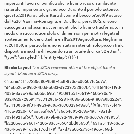
Blocks Layout
The JSON representation of the object blocks
layout. Must be a JSON array.
{ "items": [ "57236e86-9b8f-4cdf-873c-c00507fe5d7c",
"d4ebe2ee-09b2-4b0d-a083-d9239732867b", "01f6f4f6-1f9d-
403b-8a7c-99afc06be69b", "95091e51-6619-4606-90e4-
832492b72859", "5a7128ab-5281-408b-a06b-9f807c0b222e",
"aa110053-8f01-49a3-9d0a-3070023643e0", "f9f8a413-5f44-
41ea-8220-164ceacaf4c9", "86d64e05-2c3c-49a1-8a1d-
709f4921af56", "0507979b-8c92-48a9-9970-3c07c9743855",
"b220eeca-9661-4206-83c5-65642bd05650", "631a5113-63da-
4364-be39-1e83c17ed178", "a7d73a0c-2756-49ee-a68d-