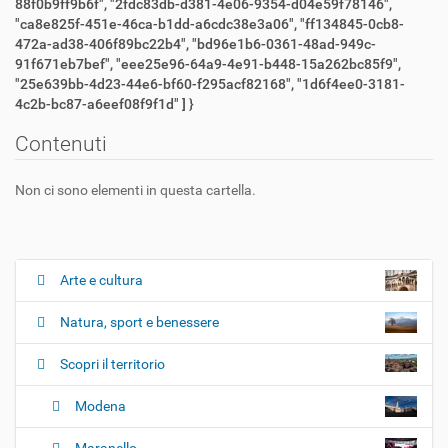
88f0b9ff9b6f", "2fdc83db-d381-4e06-9354-d04e59f78146",
"ca8e825f-451e-46ca-b1dd-a6cdc38e3a06", "ff134845-0cb8-
472a-ad38-406f89bc22b4", "bd96e1b6-0361-48ad-949c-
91f671eb7bef", "eee25e96-64a9-4e91-b448-15a262bc85f9",
"25e639bb-4d23-44e6-bf60-f295acf82168", "1d6f4ee0-3181-
4c2b-bc87-a6eef08f9f1d" ] }
Contenuti
Non ci sono elementi in questa cartella.
Arte e cultura
N
a
Natura, sport e benessere
v
i
Scopri il territorio
g
Modena
a
z
Maranello