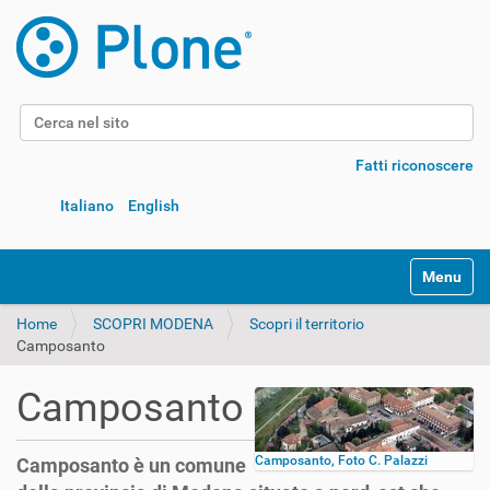
Cerca nel sito
Ricerca avanzata…
Fatti riconoscere
Italiano
English
Alterna l
Home
SCOPRI MODENA
Scopri il territorio
Camposanto
Camposanto
Camposanto, Foto C. Palazzi
Camposanto è un comune