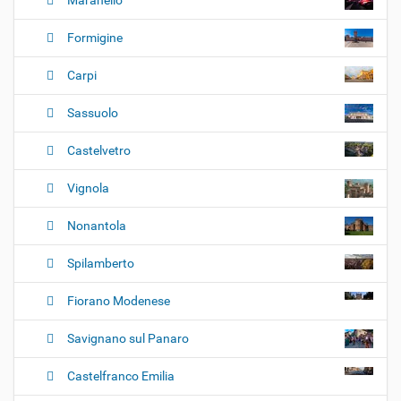
i
o
Formigine
n
e
Carpi
Sassuolo
Castelvetro
Vignola
Nonantola
Spilamberto
Fiorano Modenese
Savignano sul Panaro
Castelfranco Emilia