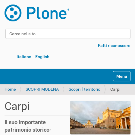
Cerca nel sito
Ricerca avanzata…
Fatti riconoscere
Italiano
English
Alterna l
Home
SCOPRI MODENA
Scopri il territorio
Carpi
Carpi
Il suo importante
patrimonio storico-