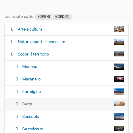
archiviato sotto:
BORGHI
GORDON
Arte e cultura
N
a
Natura, sport e benessere
v
i
Scopri il territorio
g
Modena
a
z
Maranello
i
o
Formigine
n
e
Carpi
Sassuolo
Castelvetro