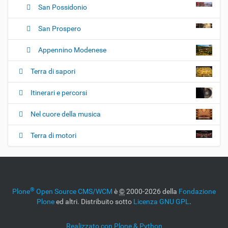
San Possidonio
San Prospero
Appennino Modenese
Terra di sapori
Itinerari e percorsi
Nel cuore della musica
Terra di motori
®
Plone
Open Source CMS/WCM
è
©
2000-2026 della
Fondazione
Plone
ed altri. Distribuito sotto
Licenza GNU GPL
.
Realizzato con Plone & Python