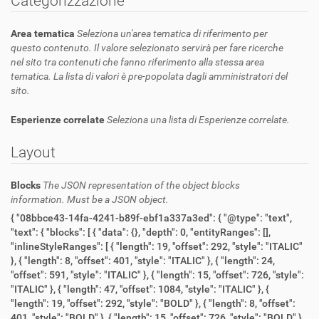
Categorizzazione
Area tematica
Seleziona un'area tematica di riferimento per
questo contenuto. Il valore selezionato servirà per fare ricerche
nel sito tra contenuti che fanno riferimento alla stessa area
tematica. La lista di valori è pre-popolata dagli amministratori del
sito.
Esperienze correlate
Seleziona una lista di Esperienze correlate.
Layout
Blocks
The JSON representation of the object blocks
information. Must be a JSON object.
{ "08bbce43-14fa-4241-b89f-ebf1a337a3ed": { "@type": "text", "text": { "blocks": [ { "data": {}, "depth": 0, "entityRanges": [], "inlineStyleRanges": [ { "length": 19, "offset": 292, "style": "ITALIC" }, { "length": 8, "offset": 401, "style": "ITALIC" }, { "length": 24, "offset": 591, "style": "ITALIC" }, { "length": 15, "offset": 726, "style": "ITALIC" }, { "length": 47, "offset": 1084, "style": "ITALIC" }, { "length": 19, "offset": 292, "style": "BOLD" }, { "length": 8, "offset": 401, "style": "BOLD" }, { "length": 15, "offset": 726, "style": "BOLD" }, { "length": 47, "offset": 1084, "style": "BOLD" } ], "key": "8db75", "text": "Situata a circa 20 chilometri a nord ovest di Modena, con i suoi oltre 70mila abitanti, Carpi \u00e8 la seconda citt\u00e0 della provincia. Di origine preistorica e risalente alla civilt\u00e0 villanoviana, Carpi \u00e8 stata inizialmente un borgo medievale di cui conserva ancora numerose testimonianze come il Piazzale Re Astolfo, centro della citt\u00e0 fino all'inizio del '500 e tuttora il cuore della citt\u00e0 medievale, e La Sagra, inserita nel circuito europeo degli edifici romanici.\n\u00c8, per\u00f2, il suo importante patrimonio storico-culturale risalente all\u2019et\u00e0 rinascimentale che le ha conferito l\u2019appellativo di \u201cperla del Rinascimento\u201d. A partire dal XIV secolo, infatti, Carpi divenne sede della Signoria di Carpi e poi contea dei Pio di cui il Palazzo dei Pio, recentemente restaurato e sede dei principali musei della citt\u00e0, ne \u00e8 la pi\u00f9 grande testimonianza. Durante la Seconda Guerra Mondiale, poi, questo territorio, in particolare la frazione di Fossoli, \u00e8 stato coinvolto nei tragici eventi della deportazione ebraica verso i campi di sterminio nazisti, di cui ora ne viene onorata la memoria nel Museo Monumento del Deportato Politico Razziale, presso Palazzo Pio. Oggi, Carpi \u00e8 una citt\u00e0 vivace dalle tante attivit\u00e0 industriali e artigianali, conosciutissima per il suo distretto del tessile, dagli scambi commerciali e culturali e dai numerosi eventi dedicati alla vita artistica e scientifica della comunit\u00e0 locale e non. ", "type": "unstyled" } ], "entityMap": {} } }, "090b843e-5310-4af5-b841-96b06c0985c1": { "@type": "text", "text": { "blocks": [ { "data": {}, "depth": 0, "entityRanges": [], "inlineStyleRanges": [], "key": "d8f80", "text": "\u00c8 il festival dedicato al teatro all\u2019aperto che trasforma ogni anno la cittadina di Carpi nel pi\u00f9 grande palcoscenico a cielo aperto d\u2019Italia. ", "type": "unstyled" } ], "entityMap": {} } }, "0a666cf1-459a-4523-a14b-39ba836358fb": { "@type": "text" }, "0afcb442-8b95-4cf7-8238-4f73ce5725ce": { "@type": "title" }, "0d37cb27-7b45-4df1-a9eb-c81ba9d28e1b": { "@type": "text", "text": { "blocks": [ { "data": {}, "depth": 0, "entityRanges": [], "inlineStyleRanges": [ { "length": 18, "offset": 0, "style": "BOLD" } ], "key": "dincr", "text": "L\u2019Acetaia Comunale ", "type": "unstyled" } ], "entityMap": {} } }, "10c8d982-367f-4ff5-9bd5-d01601096fbf": { "@type": "listing", "block": "10c8d982-367f-4ff5-9bd5-d01601096fbf", "query": [], "querystring": { "query": [ { "i": "municipality", "o": "plone.app.querystring.operation.selection.any", "v": [ "036005" ] }, { "i": "portal_type", "o": "plone.app.querystring.operation.selection.any", "v": [ "Event" ] }, { "i": "Subject", "o": "plone.app.querystring.operation.selection.any", "v": [ "APPPrenotaIT" ] }, { "i": "review_state", "o": "plone.app.querystring.operation.selection.any", "v": [ "published" ] } ], "sort_on": "start", "sort_order": "ascending" }, "variation": "emphasis" }, "154b13f2-4dea-45a3-ac85-cbb615f51ba3": { "@type": "text", "text": { "blocks": [ { "data": {}, "depth": 0, "entityRanges": [], "inlineStyleRanges": [ { "length": 19, "offset": 49, "style": "ITALIC" }, { "length": 54, "offset": 381, "style": "ITALIC" }, { "length": 19, "offset": 49, "style": "BOLD" } ], "key": "ebeij", "text": "L\u2019Acetaia Comunale \u00e8 collocata nel sottotetto di Palazzo Scacchetti, residenza municipale, ed \u00e8 composta da tre batterie di botticelle pregiate, denominate Maria Beatrice, Caterina e Adelaide, e da due botti madre. Le batterie hanno dalle sei alle otto botticelle, realizzate con legni diversi e con capacit\u00e0 a scalare variabile. L\u2019acetaia \u00e8 curata dalla comunit\u00e0 carpigiana della Consorteria dell\u2019Aceto Balsamico Tradizionale Modenese di Spilamberto e l\u2019aceto annualmente prodotto viene utilizzato dall\u2019Amministrazione per farne dono a ospiti illustri della citt\u00e0 o per essere utilizzato anche durante corsi di degustazione. ", "type": "unstyled" } ], "entityMap": {} } }, "2a3a5e58-8f4f-4380-bfd7-6af532629e71": { "@type": "text", "text": { "blocks": [ { "data": {}, "depth": 0, "entityRanges": [], "inlineStyleRanges": [ { "length": 15, "offset": 129, "style": "ITALIC" }, { "length": 10, "offset": 149, "style": "ITALIC" }, { "length": 13, "offset": 164, "style": "ITALIC" }, { "length": 18, "offset": 216, "style": "ITALIC" }, { "length": 15, "offset": 129, "style": "BOLD" }, { "length": 10, "offset": 149, "style": "BOLD" }, { "length": 13, "offset": 164, "style": "BOLD" }, { "length": 18, "offset": 216, "style": "BOLD" } ], "key": "asto8", "text": "Sicuramente il notevole patrimonio artistico \u00e8 uno dei motivi principali per organizzare una visita da queste parti: l\u2019imponente Palazzo dei Pio, la Cattedrale, il Portico Lungo con le sue 52 arcate e la monumentale Piazza dei Martiri, la terza piazza pi\u00f9 grande d\u2019Italia, sono solo alcune delle bellezze architettoniche che potrai ammirare venendo qui. Queste ricchezze non sono, per\u00f2, gli unici motivi. Carpi \u00e8, infatti, una cittadina vivace e conosciuta per le sue attivit\u00e0 industriali e artigianali: famoso in tutto il mondo \u00e8 il suo distretto del tessile, dove \u00e8 possibile fare acquisti negli oltre 100 spacci aziendali che diffusi sul territorio. ", "type": "unstyled" } ], "entityMap": {} } }, "2aa37a59-137c-413e-a2f9-95890ef4d588": { "@type": "text", "text": { "blocks": [ { "data": {}, "depth": 0, "entityRanges": [], "inlineStyleRanges": [ { "length": 16, "offset": 0, "style": "BOLD" } ], "key": "5rcba", "text": "Palazzo Foresti ", "type": "unstyled" } ], "entityMap": {} } }, "3623e810-cd70-4968-9480-40bdda81de04": { "@type": "titleVM", "align": "left", "title": "Eventi di Rilievo " }, "41da163a-a1ee-49b1-a4ae-1bcd5757c250": { "@type": "text", "text": { "blocks": [ { "data": {}, "depth": 0, "entityRanges": [], "inlineStyleRanges": [ { "length": 32, "offset": 3, "style": "BOLD" } ], "key": "enpk1", "text": "La Basilica Cattedrale dell'Assunta, iniziata nel 1515 su committenza di Alberto Pio come centro religioso della grande piazza, fu progettata da Baldassarre Peruzzi che segu\u00ec il modello bramantesco e raffaellesco della basilica di San Pietro in Vaticano, ricalcando elementi classicheggianti, derivati dai modelli della cultura romana rinascimentale. I lavori, interrotti nel 1525 e ripresi nel 1606, si dimostrarono solo parzialmente rispettosi dell\u2019originaria concezione dello spazio, poich\u00e9 la chiesa costruita risult\u00f2 mancante di una campata verso la piazza. L\u2019attuale aspetto interno \u00e8 dovuto a interventi tardo ottocenteschi, che hanno modificato l\u2019architettura e la decorazione, di stile neorinascimentale, eseguita da pittori carpigiani. Sugli altari si trovano opere d\u2019arte con ancone in legno, marmo e scagliola, paliotti, dipinti di scuola emiliana del XVI e XVII secolo e sculture. ", "type": "unstyled" } ], "entityMap": {} } }, "422ec43c-8009-4f4f-89f1-8e56f390716d": { "@type": "titleVM", "align": "left", "title": "Quando venirci " }, "4a2e0d77-fdfa-4569-b405-e1f5c12fc659": { "@type": "text", "text": { "blocks": [ { "data": {}, "depth": 0, "entityRanges": [], "inlineStyleRanges": [ { "length": 20, "offset": 0, "style": "BOLD" } ], "key": "dr4os", "text": "Concentrico \u2013 luglio", "type": "unstyled" } ], "entityMap": {} } }, "4dc20db9-5a69-4146-97a9-3cd7e8b276ec": { "@type": "text", "text": { "blocks": [ { "data": {}, "depth": 0, "entityRanges": [], "inlineStyleRanges": [], "key": "aqgo9", "text": "Come per tutti i territori della provincia modenese, il clima favorevole render\u00e0 sicuramente pi\u00f9 piacevole la tua visita. Quindi le temperature miti di primavera e autunno sono sicuramente da preferire. In ogni caso, data la vivacit