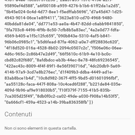
95890ef4d588", "a6f00108-a959-4276-b1b6-61ff2da1a2d5",
"5b45e024-0c4d-4d77-8ee1-f5edffab5696", "d7a45d47-1d25-
4943-9014-06ce1e8f9411", "3623e810-cd70-4968-9480-
40bdda81de04", "dd771e53-ae0a-4b47-82dd-c6abb9841850",
"5fa703c8-4496-4f9b-8c50-7cfb8b5a83ec", "4a2e0d77-fdfa-
4569-b405-e1f5c12fc659", "090b843e-5310-4af5-b841-
96b06c0985c1", "b5d6fead-87fa-4062-a0e7-dff28836c620",
"4f18d520-016a-4528-8b02-2094c0507c2c", "f506e06c-06ee-
4d6c-965c-2c86b47e2d49", "66f5610c-61b9-4e10-bc0c-
cbd82c82f680", "8afdbdcc-eb3b-44ec-8e78-48fc69236545",
"422ec43c-8009-4f4f-89f1-8e56f390716d", "4dc20db9-5a69-
4146-97a9-3cd7e8b276ec", "d1f409b3-ddba-4449-ad1e-
83ab8bce1b4d", "10c8d982-367f-4ff5-9bd5-d01601096fbf",
"aa55128c-faca-447f-808a-10c4ced6f288", "b221de84-035e-
409d-9b96-af9e918030b5", "f10f379f-7155-41b5-835b-
7ca305d25f49", "8db0f0c2-ca02-49de-a030-f908a14b53f5",
"0a666cf1-459a-4523-a14b-39ba836358fb" ] }
Contenuti
Non ci sono elementi in questa cartella.