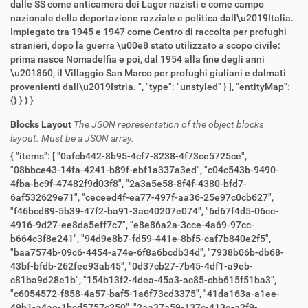
Blocks Layout
The JSON representation of the object blocks
layout. Must be a JSON array.
{ "items": [ "0afcb442-8b95-4cf7-8238-4f73ce5725ce",
"08bbce43-14fa-4241-b89f-ebf1a337a3ed", "c04c543b-9490-
4fba-bc9f-47482f9d03f8", "2a3a5e58-8f4f-4380-bfd7-
6af532629e71", "ceceed4f-ea77-497f-aa36-25e97c0cb627",
"f46bcd89-5b39-47f2-ba91-3ac40207e074", "6d67f4d5-06cc-
4916-9d27-ee8da5eff7c7", "e8e86a2a-3cce-4a69-97cc-
b664c3f8e241", "94d9e8b7-fd59-441e-8bf5-caf7b840e2f5",
"baa7574b-09c6-4454-a74e-6f8a6bcdb34d", "7938b06b-db68-
43bf-bfdb-262fee93ab45", "0d37cb27-7b45-4df1-a9eb-
c81ba9d28e1b", "154b13f2-4dea-45a3-ac85-cbb615f51ba3",
"c6054572-f858-4a57-baf5-1a6f73cd3375", "41da163a-a1ee-
49b1-a4ae-1bcd5757c250", "2aa37a59-137c-413e-a2f9-