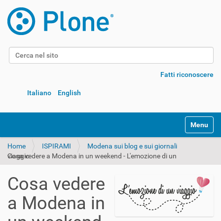
Cerca nel sito
Ricerca avanzata…
Fatti riconoscere
Italiano
English
Alterna l
Home
ISPIRAMI
Modena sui blog e sui giornali
Cosa vedere a Modena in un weekend - L'emozione di un viaggio
Cosa vedere
a Modena in