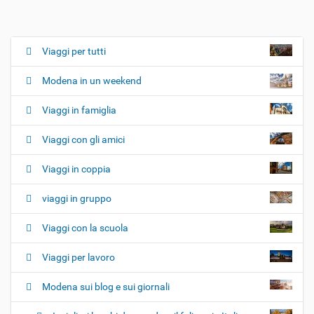
Viaggi per tutti
N
a
Modena in un weekend
v
i
Viaggi in famiglia
g
Viaggi con gli amici
a
z
Viaggi in coppia
i
o
viaggi in gruppo
n
e
Viaggi con la scuola
Viaggi per lavoro
Modena sui blog e sui giornali