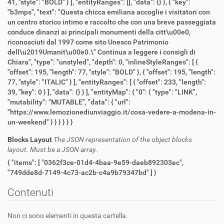
41, "style": "BOLD" } ], "entityRanges": [], "data": {} }, { "key":
"b3mps", "text": "Questa chicca emiliana accoglie i visitatori con
un centro storico intimo e raccolto che con una breve passeggiata
conduce dinanzi ai principali monumenti della citt\u00e0,
riconosciuti dal 1997 come sito Unesco Patrimonio
dell\u2019Umanit\u00e0.\" Continua a leggere i consigli di
Chiara", "type": "unstyled", "depth": 0, "inlineStyleRanges": [ {
"offset": 195, "length": 77, "style": "BOLD" }, { "offset": 195, "length":
77, "style": "ITALIC" } ], "entityRanges": [ { "offset": 233, "length":
39, "key": 0 } ], "data": {} } ], "entityMap": { "0": { "type": "LINK",
"mutability": "MUTABLE", "data": { "url":
"https://www.lemozionediunviaggio.it/cosa-vedere-a-modena-in-
un-weekend" } } } } } }
Blocks Layout
The JSON representation of the object blocks
layout. Must be a JSON array.
{ "items": [ "0362f3ce-01d4-4baa-9e59-daeb892303ec",
"749dde8d-7149-4c73-ac2b-c4a9b79347bd" ] }
Contenuti
Non ci sono elementi in questa cartella.