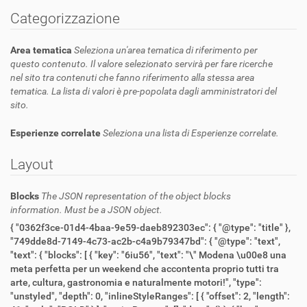
Categorizzazione
Area tematica
Seleziona un'area tematica di riferimento per
questo contenuto. Il valore selezionato servirà per fare ricerche
nel sito tra contenuti che fanno riferimento alla stessa area
tematica. La lista di valori è pre-popolata dagli amministratori del
sito.
Esperienze correlate
Seleziona una lista di Esperienze correlate.
Layout
Blocks
The JSON representation of the object blocks
information. Must be a JSON object.
{ "0362f3ce-01d4-4baa-9e59-daeb892303ec": { "@type": "title" },
"749dde8d-7149-4c73-ac2b-c4a9b79347bd": { "@type": "text",
"text": { "blocks": [ { "key": "6iu56", "text": "\" Modena \u00e8 una
meta perfetta per un weekend che accontenta proprio tutti tra
arte, cultura, gastronomia e naturalmente motori!", "type":
"unstyled", "depth": 0, "inlineStyleRanges": [ { "offset": 2, "length":