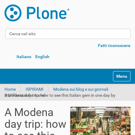
Cerca nel sito
Ricerca avanzata…
Fatti riconoscere
Italiano
English
Alterna l
Home
ISPIRAMI
Modena sui blog e sui giornali
A Modena day trip: how to see this Italian gem in one day by Our Passion for travel
A Modena
day trip: how