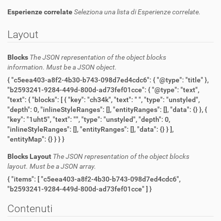
Esperienze correlate
Seleziona una lista di Esperienze correlate.
Layout
Blocks
The JSON representation of the object blocks
information. Must be a JSON object.
{ "c5eea403-a8f2-4b30-b743-098d7ed4cdc6": { "@type": "title" },
"b2593241-9284-449d-800d-ad73fef01cce": { "@type": "text",
"text": { "blocks": [ { "key": "ch34k", "text": " ", "type": "unstyled",
"depth": 0, "inlineStyleRanges": [], "entityRanges": [], "data": {} }, {
"key": "1uht5", "text": "", "type": "unstyled", "depth": 0,
"inlineStyleRanges": [], "entityRanges": [], "data": {} } ],
"entityMap": {} } } }
Blocks Layout
The JSON representation of the object blocks
layout. Must be a JSON array.
{ "items": [ "c5eea403-a8f2-4b30-b743-098d7ed4cdc6",
"b2593241-9284-449d-800d-ad73fef01cce" ] }
Contenuti