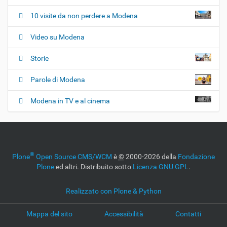
10 visite da non perdere a Modena
Video su Modena
Storie
Parole di Modena
Modena in TV e al cinema
®
Plone
Open Source CMS/WCM
è
©
2000-2026 della
Fondazione
Plone
ed altri. Distribuito sotto
Licenza GNU GPL
.
Realizzato con Plone & Python
Mappa del sito
Accessibilità
Contatti