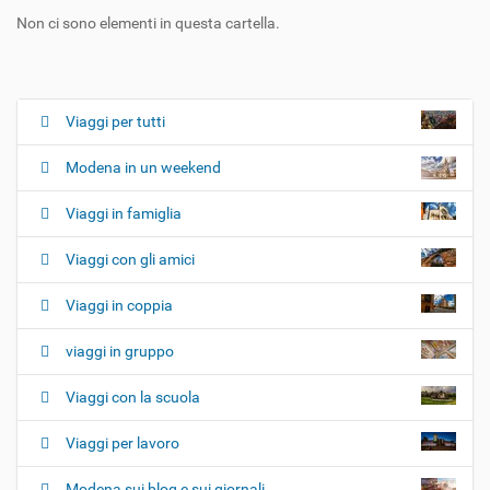
Non ci sono elementi in questa cartella.
Viaggi per tutti
N
a
Modena in un weekend
v
i
Viaggi in famiglia
g
Viaggi con gli amici
a
z
Viaggi in coppia
i
o
viaggi in gruppo
n
e
Viaggi con la scuola
Viaggi per lavoro
Modena sui blog e sui giornali