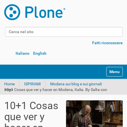
Cerca nel sito
Ricerca avanzata…
Fatti riconoscere
Italiano
English
Alterna l
Home
ISPIRAMI
Modena sui blog e sui giornali
10+1 Cosas que ver y hacer en Modena, Italia. By Salta con migo
10+1 Cosas
que ver y