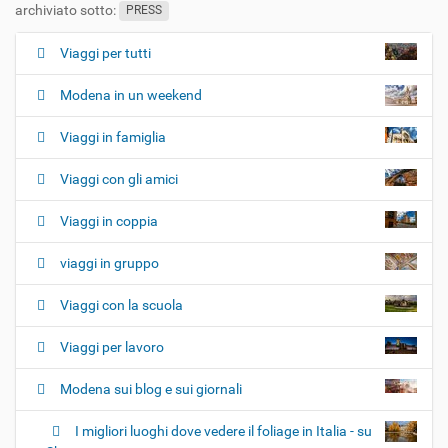
archiviato sotto:
PRESS
Viaggi per tutti
N
a
Modena in un weekend
v
i
Viaggi in famiglia
g
Viaggi con gli amici
a
z
Viaggi in coppia
i
o
viaggi in gruppo
n
e
Viaggi con la scuola
Viaggi per lavoro
Modena sui blog e sui giornali
I migliori luoghi dove vedere il foliage in Italia - su