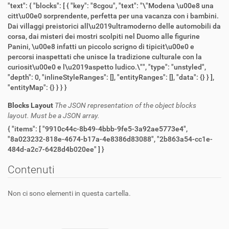
"text": { "blocks": [ { "key": "8cgou", "text": "\"Modena \u00e8 una
citt\u00e0 sorprendente, perfetta per una vacanza con i bambini.
Dai villaggi preistorici all\u2019ultramoderno delle automobili da
corsa, dai misteri dei mostri scolpiti nel Duomo alle figurine
Panini, \u00e8 infatti un piccolo scrigno di tipicit\u00e0 e
percorsi inaspettati che unisce la tradizione culturale con la
curiosit\u00e0 e l\u2019aspetto ludico.\"", "type": "unstyled",
"depth": 0, "inlineStyleRanges": [], "entityRanges": [], "data": {} } ],
"entityMap": {} } } }
Blocks Layout
The JSON representation of the object blocks
layout. Must be a JSON array.
{ "items": [ "9910c44c-8b49-4bbb-9fe5-3a92ae5773e4",
"8a023232-818e-4674-b17a-4e8386d83088", "2b863a54-cc1e-
484d-a2c7-6428d4b020ee" ] }
Contenuti
Non ci sono elementi in questa cartella.