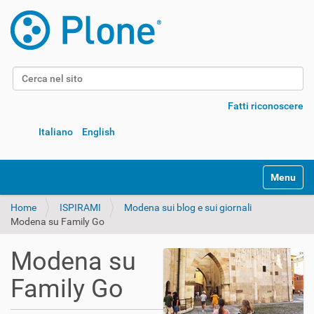
Cerca nel sito
Ricerca avanzata…
Fatti riconoscere
Italiano
English
Alterna l
Home
ISPIRAMI
Modena sui blog e sui giornali
Modena su Family Go
Modena su
Family Go