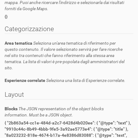
mappa. Puoi anche ricercare l'indirizzo e selezionarla dai risultati
forniti da Google Maps.
{}
Categorizzazione
Area tematica
Seleziona un'area tematica di riferimento per
questo contenuto. Il valore selezionato servirà per fare ricerche
nel sito tra contenuti che fanno riferimento alla stessa area
tematica. La lista di valori è pre-popolata dagli amministratori del
sito.
Esperienze correlate
Seleziona una lista di Esperienze correlate.
Layout
Blocks
The JSON representation of the object blocks
information. Must be a JSON object.
{ "2b863a54-cc1e-484d-a2c7-6428d4b020ee": { "@type": "text" },
"9910c44c-8b49-4bbb-9fe5-3a92ae5773e4": { "@type": "title" },
"8a023232-818e-4674-b17a-4e8386d83088": { "@type": "text",