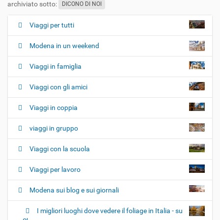
archiviato sotto:
DICONO DI NOI
Viaggi per tutti
N
a
Modena in un weekend
v
i
Viaggi in famiglia
g
Viaggi con gli amici
a
z
Viaggi in coppia
i
o
viaggi in gruppo
n
e
Viaggi con la scuola
Viaggi per lavoro
Modena sui blog e sui giornali
I migliori luoghi dove vedere il foliage in Italia - su