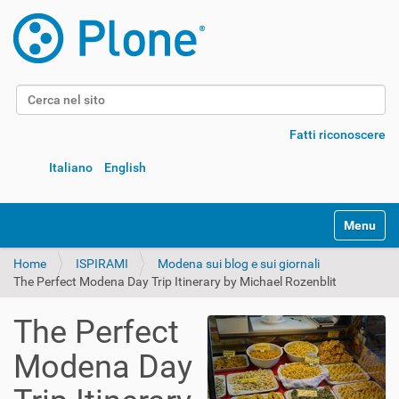
Cerca nel sito
Ricerca avanzata…
Fatti riconoscere
Italiano
English
Alterna l
Home
ISPIRAMI
Modena sui blog e sui giornali
The Perfect Modena Day Trip Itinerary by Michael Rozenblit
The Perfect
Modena Day