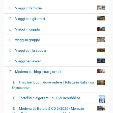
v
i
Viaggi in famiglia
g
Viaggi con gli amici
a
z
Viaggi in coppia
i
o
viaggi in gruppo
n
e
Viaggi con la scuola
Viaggi per lavoro
Modena sui blog e sui giornali
I migliori luoghi dove vedere il foliage in Italia - su
Skyscanner
Tortellini e algoritmi - su D di Repubblica
Modena su Barolo & CO 3/2020 - Mercato