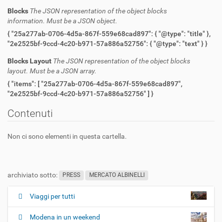
Blocks
The JSON representation of the object blocks
information. Must be a JSON object.
{ "25a277ab-0706-4d5a-867f-559e68cad897": { "@type": "title" },
"2e2525bf-9ccd-4c20-b971-57a886a52756": { "@type": "text" } }
Blocks Layout
The JSON representation of the object blocks
layout. Must be a JSON array.
{ "items": [ "25a277ab-0706-4d5a-867f-559e68cad897",
"2e2525bf-9ccd-4c20-b971-57a886a52756" ] }
Contenuti
Non ci sono elementi in questa cartella.
archiviato sotto:
PRESS
MERCATO ALBINELLI
Viaggi per tutti
N
a
Modena in un weekend