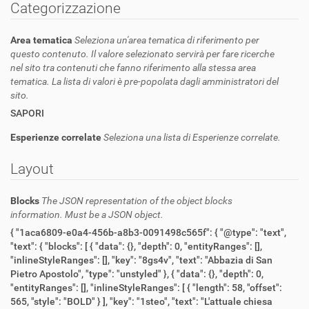
Categorizzazione
Area tematica
Seleziona un'area tematica di riferimento per
questo contenuto. Il valore selezionato servirà per fare ricerche
nel sito tra contenuti che fanno riferimento alla stessa area
tematica. La lista di valori è pre-popolata dagli amministratori del
sito.
SAPORI
Esperienze correlate
Seleziona una lista di Esperienze correlate.
Layout
Blocks
The JSON representation of the object blocks
information. Must be a JSON object.
{ "1aca6809-e0a4-456b-a8b3-0091498c565f": { "@type": "text",
"text": { "blocks": [ { "data": {}, "depth": 0, "entityRanges": [],
"inlineStyleRanges": [], "key": "8gs4v", "text": "Abbazia di San
Pietro Apostolo", "type": "unstyled" }, { "data": {}, "depth": 0,
"entityRanges": [], "inlineStyleRanges": [ { "length": 58, "offset":
565, "style": "BOLD" } ], "key": "1steo", "text": "L'attuale chiesa