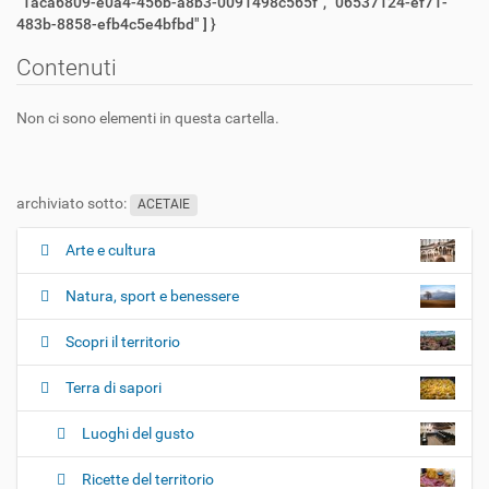
"1aca6809-e0a4-456b-a8b3-0091498c565f", "06537124-ef71-
483b-8858-efb4c5e4bfbd" ] }
Contenuti
Non ci sono elementi in questa cartella.
archiviato sotto:
ACETAIE
Arte e cultura
N
a
Natura, sport e benessere
v
i
Scopri il territorio
g
Terra di sapori
a
z
Luoghi del gusto
i
o
Ricette del territorio