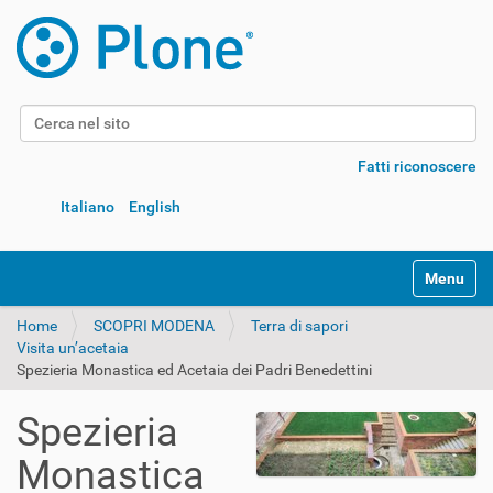
Cerca nel sito
Ricerca avanzata…
Fatti riconoscere
Italiano
English
Alterna l
Home
SCOPRI MODENA
Terra di sapori
Visita un’acetaia
Spezieria Monastica ed Acetaia dei Padri Benedettini
Spezieria
Monastica