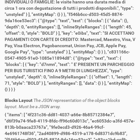
INDIVIDUALI O FAMIGLIE: le visite hanno una durata media di
circa 1 ora con degustazione di tutti i prodotti disponibili.", "type":
"unstyled" } ], "entityMap": {} } }, "f546b6cc-d503-45d5-8874-
9da16ce53ec3": { "@type": "text", "text": { "blocks": [ { "data": {},
"depth": 0, "entityRanges": [], "inlineStyleRanges": [ { "length": 45,
"offset": 0, "style": "BOLD" } ], "key": "e0ibs", "text": "SI ACCETTANO
PAGAMENTI CON CARTE DI CREDITO: Mastercad, Maestro, Visa, V
Pay, Visa Electron, Pagobancomat, Union Pay, JCB, Apple Pay,
Google Pay", "type": "unstyled" } ], "entityMap": {} } }, "c831166c-
0547-4905-91e0-1085e11894d8": { "@type": "text", "text": {
"blocks": [ { "key": "d7nmn", "text": " E' PRESENTE UN PARCHEGGIO
PER BUS TURISTICI FINO A 9 METRI DI LUNGHEZZA", "type":
"unstyled", "depth": 0, "inlineStyleRanges": [ { "offset": 1, "length":
71, "style": "BOLD" } ], "entityRanges": [], "data": {} } ], "entityMap":
{} } } }
Blocks Layout
The JSON representation of the object blocks
layout. Must be a JSON array.
{ "items": [ "4f231c36-dd81-4037-a66e-8b85712384e7",
"d6f39a74-9fe8-4119-8fdc-ff96c60d013c", "ec6053dc-a3fd-457e-
813b-b0aaca23767a", "9fe0ecd3-d926-46a4-99cf-
4e6961748f36", "2ad40899-d986-4519-a178-6d8371dc9b83",
"f546b6cc-d503-45d5-8874-9da16ce53ec3", "e93aa1bd-cef9-