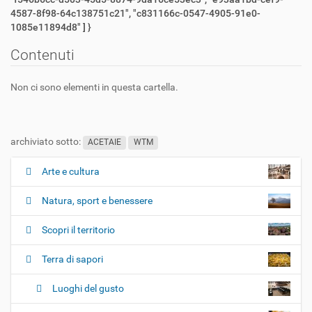
4587-8f98-64c138751c21", "c831166c-0547-4905-91e0-
1085e11894d8" ] }
Contenuti
Non ci sono elementi in questa cartella.
archiviato sotto:
ACETAIE
WTM
Arte e cultura
N
a
Natura, sport e benessere
v
i
Scopri il territorio
g
Terra di sapori
a
z
Luoghi del gusto
i