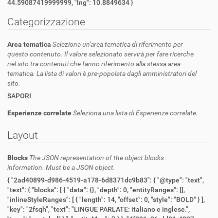
44.59087419999999, "lng": 10.8849634 }
Categorizzazione
Area tematica
Seleziona un'area tematica di riferimento per
questo contenuto. Il valore selezionato servirà per fare ricerche
nel sito tra contenuti che fanno riferimento alla stessa area
tematica. La lista di valori è pre-popolata dagli amministratori del
sito.
SAPORI
Esperienze correlate
Seleziona una lista di Esperienze correlate.
Layout
Blocks
The JSON representation of the object blocks
information. Must be a JSON object.
{ "2ad40899-d986-4519-a178-6d8371dc9b83": { "@type": "text",
"text": { "blocks": [ { "data": {}, "depth": 0, "entityRanges": [],
"inlineStyleRanges": [ { "length": 14, "offset": 0, "style": "BOLD" } ],
"key": "2fsqh", "text": "LINGUE PARLATE: italiano e inglese.",