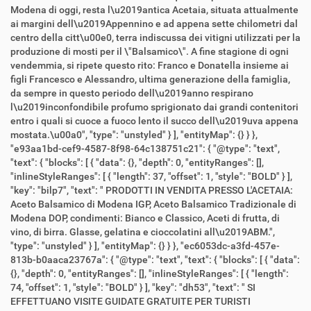
Modena di oggi, resta l\u2019antica Acetaia, situata attualmente
ai margini dell\u2019Appennino e ad appena sette chilometri dal
centro della citt\u00e0, terra indiscussa dei vitigni utilizzati per la
produzione di mosti per il \"Balsamico\". A fine stagione di ogni
vendemmia, si ripete questo rito: Franco e Donatella insieme ai
figli Francesco e Alessandro, ultima generazione della famiglia,
da sempre in questo periodo dell\u2019anno respirano
l\u2019inconfondibile profumo sprigionato dai grandi contenitori
entro i quali si cuoce a fuoco lento il succo dell\u2019uva appena
mostata.\u00a0", "type": "unstyled" } ], "entityMap": {} } },
"e93aa1bd-cef9-4587-8f98-64c138751c21": { "@type": "text",
"text": { "blocks": [ { "data": {}, "depth": 0, "entityRanges": [],
"inlineStyleRanges": [ { "length": 37, "offset": 1, "style": "BOLD" } ],
"key": "bilp7", "text": " PRODOTTI IN VENDITA PRESSO L'ACETAIA:
Aceto Balsamico di Modena IGP, Aceto Balsamico Tradizionale di
Modena DOP, condimenti: Bianco e Classico, Aceti di frutta, di
vino, di birra. Glasse, gelatina e cioccolatini all\u2019ABM.",
"type": "unstyled" } ], "entityMap": {} } }, "ec6053dc-a3fd-457e-
813b-b0aaca23767a": { "@type": "text", "text": { "blocks": [ { "data":
{}, "depth": 0, "entityRanges": [], "inlineStyleRanges": [ { "length":
74, "offset": 1, "style": "BOLD" } ], "key": "dh53", "text": " SI
EFFETTUANO VISITE GUIDATE GRATUITE PER TURISTI