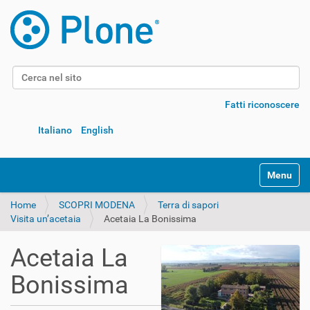
Cerca nel sito
Ricerca avanzata…
Fatti riconoscere
Italiano
English
Alterna l
Home
SCOPRI MODENA
Terra di sapori
Visita un’acetaia
Acetaia La Bonissima
Acetaia La
Bonissima