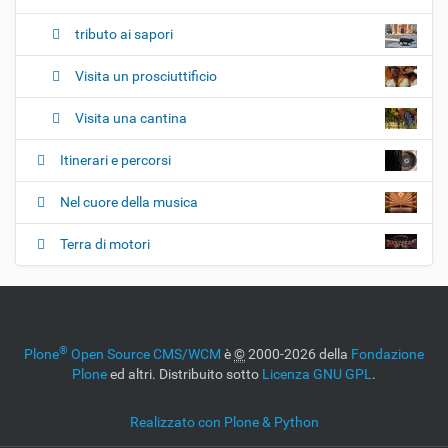
tributo ai sapori
Visita un prosciuttificio
Visita una cantina
Itinerari e percorsi
Nel cuore della musica
Terra di motori
®
Plone
Open Source CMS/WCM
è
©
2000-2026 della
Fondazione
Plone
ed altri. Distribuito sotto
Licenza GNU GPL
.
Realizzato con Plone & Python