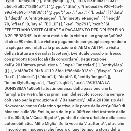
"type": "unstyled" } ], "entityMap": {} } }, "4f231c36-dd81-4037-
a66e-8b85712384e7": { "@type": "title" }, "9fe0ecd3-d926-46a4-
99cf-4e6961748f36": { "@type": "text", "text": { "blocks": [ { "data":
{}, "depth": 0, "entityRanges": [], "inlineStyleRanges": [ { "length":
70, "offset": 0, "style": "BOLD" } ], "key": "9p791", "text": "SI
EFFETTUANO VISITE GUIDATE A PAGAMENTO PER GRUPPI FINO
A 20 PERSONE: la durata media della visita di un gruppo \u00e8
di circa 90 minuti. Le visite a pagamento per gruppi comprendono
la spiegazione relativa la produzione di ABM e ABTM, la visita
della struttura e dei solai (acetaie). Eventuale piccolo rinfresco
con prodotti tipici locali (da concordare). Degustazione
dell\u2019intera produzione. ", "type": "unstyled" } ], "entityMap":
{} } }, "d6f39a74-9fe8-4119-8fdc-ff96c60d013c": { "@type": "text",
"text": { "blocks": [ { "data": {}, "depth": 0, "entityRanges": [],
"inlineStyleRanges": [], "key": "eqh5l", "text": "ACETAIA LA
BONISSIMA \u00e8 la testimonianza della passione che la
famiglia De Pietri, fin dai primi anni del secolo scorso, ha sempre
coltivato per la produzione di \"Balsamico\". All\u2019inizio del
Novecento nonno Celestino gestiva, alle porte della citt\u00e0 di
Modena sulla Via Emilia, una delle pi\u00f9 celebri trattorie della
citt\u00e0, la \"Casa Rigata\", punto di ristoro ufficiale della corsa
automobilistica Mille Miglia. Della vecchia \"trattoria\", oltre che
il ricordo nei modenesi che fecero di quel tempo la storia della