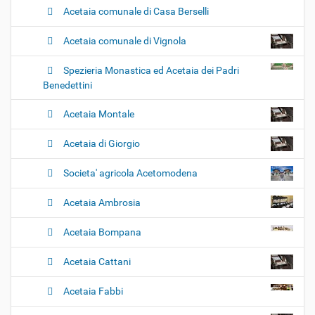
Acetaia comunale di Casa Berselli
Acetaia comunale di Vignola
Spezieria Monastica ed Acetaia dei Padri
Benedettini
Acetaia Montale
Acetaia di Giorgio
Societa' agricola Acetomodena
Acetaia Ambrosia
Acetaia Bompana
Acetaia Cattani
Acetaia Fabbi