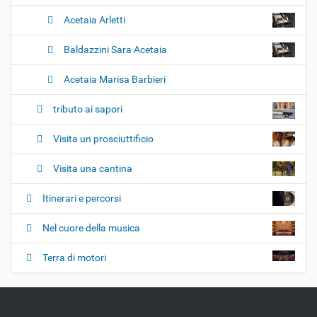
Acetaia Arletti
Baldazzini Sara Acetaia
Acetaia Marisa Barbieri
tributo ai sapori
Visita un prosciuttificio
Visita una cantina
Itinerari e percorsi
Nel cuore della musica
Terra di motori