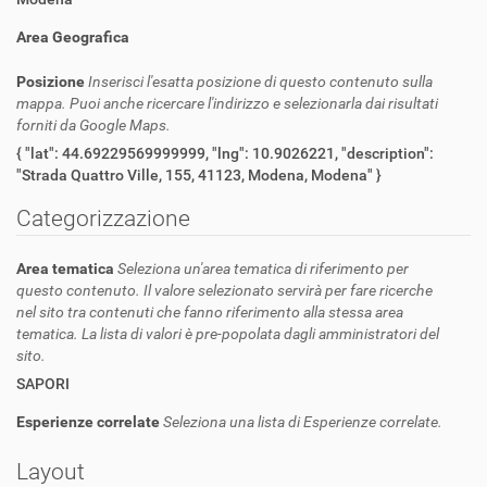
Area Geografica
Posizione
Inserisci l'esatta posizione di questo contenuto sulla
mappa. Puoi anche ricercare l'indirizzo e selezionarla dai risultati
forniti da Google Maps.
{ "lat": 44.69229569999999, "lng": 10.9026221, "description":
"Strada Quattro Ville, 155, 41123, Modena, Modena" }
Categorizzazione
Area tematica
Seleziona un'area tematica di riferimento per
questo contenuto. Il valore selezionato servirà per fare ricerche
nel sito tra contenuti che fanno riferimento alla stessa area
tematica. La lista di valori è pre-popolata dagli amministratori del
sito.
SAPORI
Esperienze correlate
Seleziona una lista di Esperienze correlate.
Layout