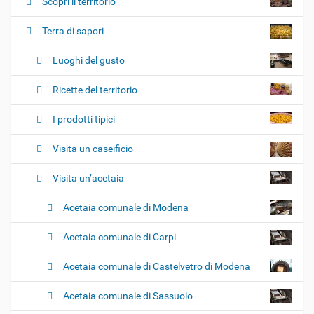
Scopri il territorio
g
Terra di sapori
a
z
Luoghi del gusto
i
o
Ricette del territorio
n
e
I prodotti tipici
Visita un caseificio
Visita un’acetaia
Acetaia comunale di Modena
Acetaia comunale di Carpi
Acetaia comunale di Castelvetro di Modena
Acetaia comunale di Sassuolo