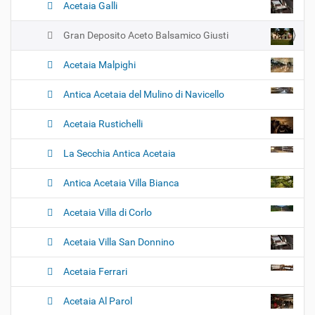
Acetaia Galli
Gran Deposito Aceto Balsamico Giusti
Acetaia Malpighi
Antica Acetaia del Mulino di Navicello
Acetaia Rustichelli
La Secchia Antica Acetaia
Antica Acetaia Villa Bianca
Acetaia Villa di Corlo
Acetaia Villa San Donnino
Acetaia Ferrari
Acetaia Al Parol