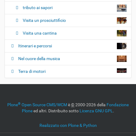
tributo ai sapori
Visita un prosciuttificio
Visita una cantina
Itinerari e percorsi
Nel cuore della musica
Terra di motori
®
Plone
Open Source CMS/WCM
è
©
2000-2026 della
Fondazione
Plone
ed altri. Distribuito sotto
Licenza GNU GPL
.
Realizzato con Plone & Python