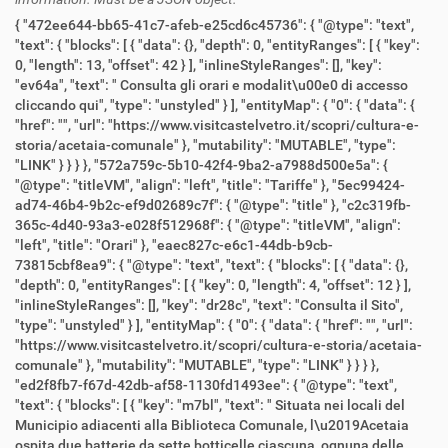
{ "472ee644-bb65-41c7-afeb-e25cd6c45736": { "@type": "text",
"text": { "blocks": [ { "data": {}, "depth": 0, "entityRanges": [ { "key":
0, "length": 13, "offset": 42 } ], "inlineStyleRanges": [], "key":
"ev64a", "text": " Consulta gli orari e modalit\u00e0 di accesso
cliccando qui", "type": "unstyled" } ], "entityMap": { "0": { "data": {
"href": "", "url": "https://www.visitcastelvetro.it/scopri/cultura-e-
storia/acetaia-comunale" }, "mutability": "MUTABLE", "type":
"LINK" } } } }, "572a759c-5b10-42f4-9ba2-a7988d500e5a": {
"@type": "titleVM", "align": "left", "title": "Tariffe" }, "5ec99424-
ad74-46b4-9b2c-ef9d02689c7f": { "@type": "title" }, "c2c319fb-
365c-4d40-93a3-e028f512968f": { "@type": "titleVM", "align":
"left", "title": "Orari" }, "eaec827c-e6c1-44db-b9cb-
73815cbf8ea9": { "@type": "text", "text": { "blocks": [ { "data": {},
"depth": 0, "entityRanges": [ { "key": 0, "length": 4, "offset": 12 } ],
"inlineStyleRanges": [], "key": "dr28c", "text": "Consulta il Sito",
"type": "unstyled" } ], "entityMap": { "0": { "data": { "href": "", "url":
"https://www.visitcastelvetro.it/scopri/cultura-e-storia/acetaia-
comunale" }, "mutability": "MUTABLE", "type": "LINK" } } } },
"ed2f8fb7-f67d-42db-af58-1130fd1493ee": { "@type": "text",
"text": { "blocks": [ { "key": "m7bl", "text": " Situata nei locali del
Municipio adiacenti alla Biblioteca Comunale, l\u2019Acetaia
ospita due batterie da sette botticelle ciascuna, ognuna delle