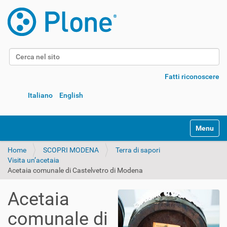
Cerca nel sito
Ricerca avanzata…
Fatti riconoscere
Italiano
English
Alterna l
Home
SCOPRI MODENA
Terra di sapori
Visita un’acetaia
Acetaia comunale di Castelvetro di Modena
Acetaia
comunale di