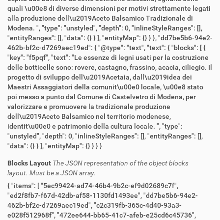
quali \u00e8 di diverse dimensioni per motivi strettamente legati
alla produzione dell\u2019Aceto Balsamico Tradizionale di
Modena. ", "type": "unstyled", "depth": 0, "inlineStyleRanges": [],
"entityRanges": [], "data": {} } ], "entityMap": {} } }, "dd7be5b6-94e2-
462b-bf2c-d7269aec19ed": { "@type": "text", "text": { "blocks": [ {
"key": "f5pqf", "text": "Le essenze di legni usati per la costruzione
delle botticelle sono: rovere, castagno, frassino, acacia, ciliegio. Il
progetto di sviluppo dell\u2019Acetaia, dall\u2019idea dei
Maestri Assaggiatori della comunit\u00e0 locale, \u00e8 stato
poi messo a punto dal Comune di Castelvetro di Modena, per
valorizzare e promuovere la tradizionale produzione
dell\u2019Aceto Balsamico nel territorio modenese,
identit\u00e0 e patrimonio della cultura locale. ", "type":
"unstyled", "depth": 0, "inlineStyleRanges": [], "entityRanges": [],
"data": {} } ], "entityMap": {} } } }
Blocks Layout
The JSON representation of the object blocks
layout. Must be a JSON array.
{ "items": [ "5ec99424-ad74-46b4-9b2c-ef9d02689c7f",
"ed2f8fb7-f67d-42db-af58-1130fd1493ee", "dd7be5b6-94e2-
462b-bf2c-d7269aec19ed", "c2c319fb-365c-4d40-93a3-
e028f512968f", "472ee644-bb65-41c7-afeb-e25cd6c45736",