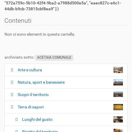
"572a759c-5b10-42f4-9ba2-a7988d500e5a", "eaec827c-e6c1-
44db-b9cb-73815cbf8ea9" ] }
Contenuti
Non ci sono elementi in questa cartella.
archiviato sotto:
ACETAIA COMUNALE
Arte e cultura
N
a
Natura, sport e benessere
v
i
Scopri il territorio
g
Terra di sapori
a
z
Luoghi del gusto
i
o
Ricette del territorio