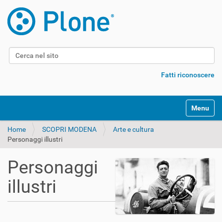
Cerca nel sito
Ricerca avanzata…
Fatti riconoscere
Alterna l
Home
SCOPRI MODENA
Arte e cultura
Personaggi illustri
Personaggi
illustri