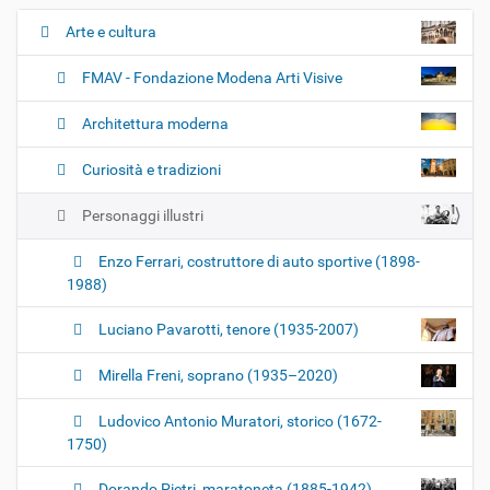
Arte e cultura
N
a
FMAV - Fondazione Modena Arti Visive
v
i
Architettura moderna
g
Curiosità e tradizioni
a
z
Personaggi illustri
i
o
Enzo Ferrari, costruttore di auto sportive (1898-
n
1988)
e
Luciano Pavarotti, tenore (1935-2007)
Mirella Freni, soprano (1935–2020)
Ludovico Antonio Muratori, storico (1672-
1750)
Dorando Pietri, maratoneta (1885-1942)