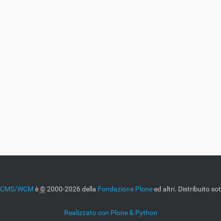
e CMS/WCM
è
©
2000-2026 della
Fondazione Plone
ed altri. Distribuito so
Realizzato con Plone & Python