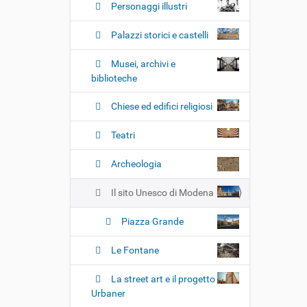
i
Personaggi illustri
o
n
Palazzi storici e castelli
e
Musei, archivi e
biblioteche
Chiese ed edifici religiosi
Teatri
Archeologia
Il sito Unesco di Modena
Piazza Grande
Le Fontane
La street art e il progetto
Urbaner