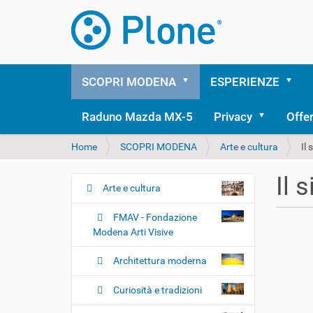
SCOPRI MODENA
ESPERIENZE
Raduno Mazda MX-5
Privacy
Offe
T
Home
SCOPRI MODENA
Arte e cultura
Il
u
s
Il 
e
Arte e cultura
N
i
a
q
FMAV - Fondazione
v
u
Modena Arti Visive
i
i
:
g
Architettura moderna
a
Curiosità e tradizioni
z