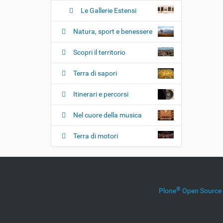
Le Gallerie Estensi
Natura, sport e benessere
Scopri il territorio
Terra di sapori
Itinerari e percorsi
Nel cuore della musica
Terra di motori
®
Plone
Open Sourc