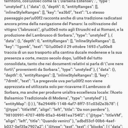
territorio, cos\u00ec come la \"Darsena Estense\".", "type":
"unstyled" }, { "data": {}, "depth": 0, "entityRanges": [],
"inlineStyleRanges": [], "key": "ea3b0", "text": "Lo stesso
paesaggio per\u00f2 racconta anche di una tradizione radicatasi
ancora prima della navigazione del Panaro: la coltivazione del
vitigno \"labrusca\", gi\u00e0 noto agli Etruschi ed ai Romani, e la
produzione del Lambrusco di Sorbara.", "type": "unstyled" }, {
"data": {}, "depth": 0, "entityRanges": [], "inlineStyleRanges": [],
"key": "1gomk", "text": "Gi\u00e0 il 29 ottobre 1693 c'\u00e8
traccia di un suo trasporto alla cantina ducale modenese e la sua
presenza a corte, mezzo secolo dopo, \u00e8 del tutto
consolidata, tanto che nei documenti relativi si parla di \"uve nere
forti\" provenienti da Sorbara.", "type": "unstyled" }, { "data": {},
"depth": 0, "entityRanges": [], "inlineStyleRanges": [], "key":
"7drmh", "text": "La pregevole uva per\u00f2 non viene
apprezzata ed utilizzata solo per ricavarne il Lambrusco di
Sorbara, ma anche per produrre un'altra eccellenza locale: l'Aceto
Balsamico Tradizionale di Modena", "type": "unstyled" } ],
"entityMap": {} } }, "8a2944f6-1148-4af7-8ff7-51c03d2e3b78": {
"@type": "titleVM", "align": "left", "title": "Da non perdere" },
"98100991-4707-48f6-85a3-46481ea754f2": { "@type": "titleVM",
"align": "left", "title": "Quando venirci" }, "adbd53cf-00b6-4aef-
b037-0ef35e7907a2": { "@type": "text", "text": { "blocks": [ { "data":