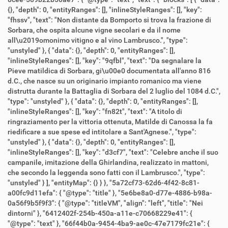
{}, "depth": 0, "entityRanges": [], "inlineStyleRanges": [], "key":
"fhssv", "text": "Non distante da Bomporto si trova la frazione di
Sorbara, che ospita alcune vigne secolari e da il nome
all\u2019omonimo vitigno e al vino Lambrusco.", "type":
"unstyled" }, { "data": {}, "depth": 0, "entityRanges": [],
"inlineStyleRanges": [], "key": "9qfbl", "text": "Da segnalare la
Pieve matildica di Sorbara, gi\u00e0 documentata all'anno 816
d.C., che nasce su un originario impianto romanico ma viene
distrutta durante la Battaglia di Sorbara del 2 luglio del 1084 d.C.",
"type": "unstyled" }, { "data": {}, "depth": 0, "entityRanges": [],
"inlineStyleRanges": [], "key": "fn82t", "text": "A titolo di
ringraziamento per la vittoria ottenuta, Matilde di Canossa la fa
riedificare a sue spese ed intitolare a Sant'Agnese.", "type":
"unstyled" }, { "data": {}, "depth": 0, "entityRanges": [],
"inlineStyleRanges": [], "key": "d3cf7", "text": "Celebre anche il suo
campanile, imitazione della Ghirlandina, realizzato in mattoni,
che secondo la leggenda sono fatti con il Lambrusco.", "type":
"unstyled" } ], "entityMap": {} } }, "5a72cf73-62d6-4f42-8c81-
a00fc9d11efa": { "@type": "title" }, "5e6be8a0-d77e-4886-b98a-
0a56f9b5f9f3": { "@type": "titleVM", "align": "left", "title": "Nei
dintorni" }, "6412402f-254b-450a-a11e-c70668229e41": {
"@type": "text" }, "66f44b0a-9454-4ba9-ae0c-47e7179fc21e": {