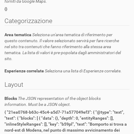
forniti da Google Maps.
{}
Categorizzazione
Area tematica
Seleziona un'area tematica di riferimento per
questo contenuto. Il valore selezionato servirà per fare ricerche
nel sito tra contenuti che fanno riferimento alla stessa area
tematica. La lista di valori è pre-popolata dagli amministratori del
sito.
Esperienze correlate
Seleziona una lista di Esperienze correlate.
Layout
Blocks
The JSON representation of the object blocks
information. Must be a JSON object.
{ "21ea0768-b63c-45c4-a5d7-71a577049ef3": { "@type": "text",
"text": { "blocks": [ { "data": {}, "depth": 0, "entityRanges": [],
"inlineStyleRanges": [], "key": "b59pl", "text": "Bomporto si trova a
nord-est di Modena, nel punto di massimo avvicinamento dei