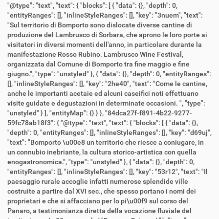
"@type": "text", "text": { "blocks": [ { "data": {}, "depth": 0,
"entityRanges": [], "inlineStyleRanges": [], "key": "3nuem", "text":
"Sul territorio di Bomporto sono dislocate diverse cantine di
produzione del Lambrusco di Sorbara, che aprono le loro porte ai
visitatori in diversi momenti dell'anno, in particolare durante la
manifestazione Rosso Rubino. Lambrusco Wine Festival,
organizzata dal Comune di Bomporto tra fine maggio e fine
giugno.", "type": "unstyled" }, { "data": {}, "depth": 0, "entityRanges":
[], "inlineStyleRanges": [], "key": "2he40", "text": "Come le cantine,
anche le importanti acetaie ed alcuni caseifici noti effettuano
visite guidate e degustazioni in determinate occasioni. ", "type":
"unstyled" } ], "entityMap": {} } }, "84dca27f-f891-4b22-9277-
59fc78ab18f3": { "@type": "text", "text": { "blocks": [ { "data": {},
"depth": 0, "entityRanges": [], "inlineStyleRanges": [], "key": "d69uj",
"text": "Bomporto \u00e8 un territorio che riesce a coniugare, in
un connubio inebriante, la cultura storico-artistica con quella
enogastronomica.", "type": "unstyled" }, { "data": {}, "depth": 0,
"entityRanges": [], "inlineStyleRanges": [], "key": "53r12", "text": "Il
paesaggio rurale accoglie infatti numerose splendide ville
costruite a partire dal XVI sec., che spesso portano i nomi dei
proprietari e che si affacciano per lo pi\u00f9 sul corso del
Panaro, a testimonianza diretta della vocazione fluviale del