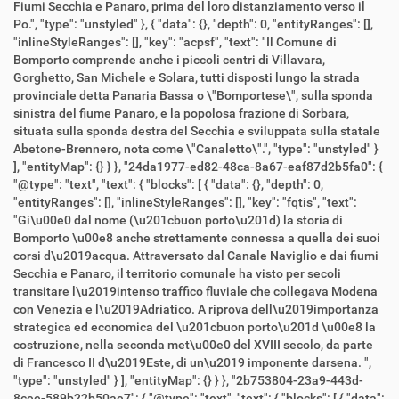
Fiumi Secchia e Panaro, prima del loro distanziamento verso il
Po.", "type": "unstyled" }, { "data": {}, "depth": 0, "entityRanges": [],
"inlineStyleRanges": [], "key": "acpsf", "text": "Il Comune di
Bomporto comprende anche i piccoli centri di Villavara,
Gorghetto, San Michele e Solara, tutti disposti lungo la strada
provinciale detta Panaria Bassa o \"Bomportese\", sulla sponda
sinistra del fiume Panaro, e la popolosa frazione di Sorbara,
situata sulla sponda destra del Secchia e sviluppata sulla statale
Abetone-Brennero, nota come \"Canaletto\".", "type": "unstyled" }
], "entityMap": {} } }, "24da1977-ed82-48ca-8a67-eaf87d2b5fa0": {
"@type": "text", "text": { "blocks": [ { "data": {}, "depth": 0,
"entityRanges": [], "inlineStyleRanges": [], "key": "fqtis", "text":
"Gi\u00e0 dal nome (\u201cbuon porto\u201d) la storia di
Bomporto \u00e8 anche strettamente connessa a quella dei suoi
corsi d\u2019acqua. Attraversato dal Canale Naviglio e dai fiumi
Secchia e Panaro, il territorio comunale ha visto per secoli
transitare l\u2019intenso traffico fluviale che collegava Modena
con Venezia e l\u2019Adriatico. A riprova dell\u2019importanza
strategica ed economica del \u201cbuon porto\u201d \u00e8 la
costruzione, nella seconda met\u00e0 del XVIII secolo, da parte
di Francesco II d\u2019Este, di un\u2019 imponente darsena. ",
"type": "unstyled" } ], "entityMap": {} } }, "2b753804-23a9-443d-
8cee-589b22b50ae7": { "@type": "text", "text": { "blocks": [ { "data":