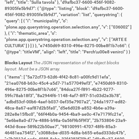
"left", "title": "Sulla tavola" }, "d9afbc37-6600-456f-9082-
89305fe5b9d7": { "@type": "listing", "block": "d9afbc37-6600-
456f-9082-89305fe5b9d7", "variation": "list", "querystring": {
"query": [ { "i": "municipality", "o":
"plone.app.querystring.operation.selection.any", "v": [ "036002" ]
}, { "i": "thematic_area", "o":
"plone.app.querystring.operation.selection.any", "v": [ "ARTE E
CULTURA" ] } ] } }, "e7450d69-8310-496e-8275-00be8f1b7c66": {
"@type": "titleVM", "align": "left", "title": "Perch\u00e8 venirci" } }
Blocks Layout
The JSON representation of the object blocks
layout. Must be a JSON array.
{ "items": [ "5a72cf73-62d6-4f42-8c81-a00fc9d11efa",
"21ea0768-b63c-45c4-a5d7-71a577049ef3", "e7450d69-8310-
496e-8275-00be8f1b7c66", "84dca27f-f891-4b22-9277-
59fc78ab18f3", "8a2944f6-1148-4af7-8ff7-51c03d2e3b78",
"adbd53cf-00b6-4aef-b037-0ef35e7907a2", "24da1977-ed82-
48ca-8a67-eaf87d2b5fa0", "d5e6d028-a852-4b6e-a39a-
282e8e15fbc0", "66f44b0a-9454-4ba9-ae0c-47e7179fc21e",
"5e6be8a0-d77e-4886-b98a-0a56f9b5f9f3", "2b753804-23a9-
443d-8cee-589b22b50ae7", "98100991-4707-48f6-85a3-
46481ea754f2", "c3088cbe-d035-4d8a-b655-e6ad333dc47b",
"c7b2912d-acda-4988-8ebe-32f4283f70b4", "d9afbc37-6600-