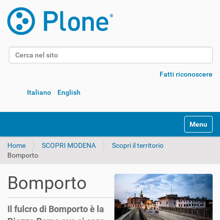
Cerca nel sito
Ricerca avanzata…
Fatti riconoscere
Italiano
English
Alterna l
Home
SCOPRI MODENA
Scopri il territorio
Bomporto
Bomporto
Il fulcro di Bomporto è la