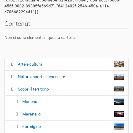
456f-9082-89305fe5b9d7", "6412402f-254b-450a-a11e-
c70668229e41" ] }
Contenuti
Non ci sono elementi in questa cartella.
Arte e cultura
N
a
Natura, sport e benessere
v
i
Scopri il territorio
g
Modena
a
z
Maranello
i
o
Formigine
n